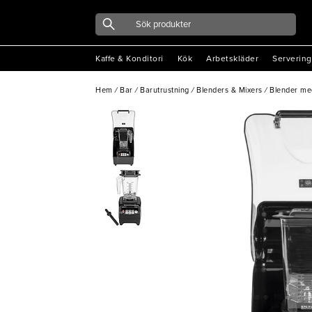
Kaffe & Konditori
Kök
Arbetskläder
Servering
Hem
/
Bar
/
Barutrustning
/
Blenders & Mixers
/
Blender me