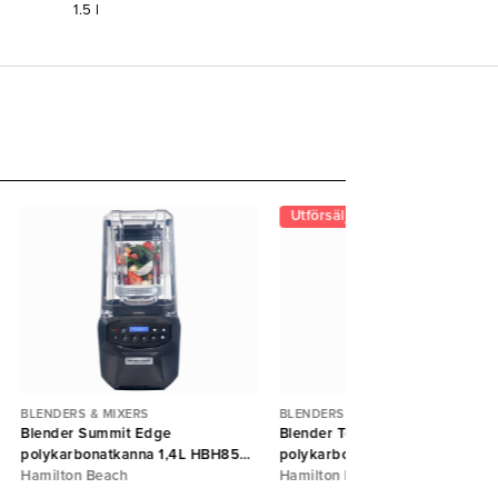
1.5
l
Utförsäljning
BLENDERS & MIXERS
BLENDERS & MIXERS
Blender Summit Edge
Blender Tempest
polykarbonatkanna 1,4L HBH855
polykarbonatkanna 1,8L HBH6
Hamilton Beach
Hamilton Beach
Hamilton Beach
Hamilton Beach