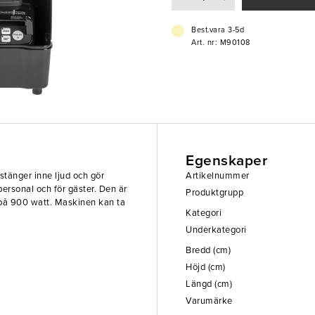
-1,5L
Best.vara 3-5d
Art. nr: M90108
Egenskaper
stänger inne ljud och gör
Artikelnummer
ersonal och för gäster. Den är
Produktgrupp
 på 900 watt. Maskinen kan ta
Kategori
Underkategori
Bredd (cm)
Höjd (cm)
Längd (cm)
Varumärke