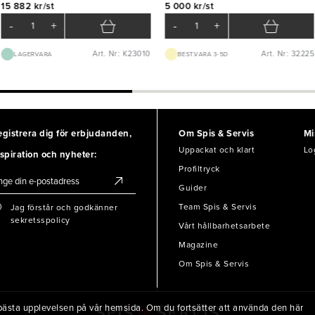
15 882 kr/st
5 000 kr/st
-
+
-
+
Art. Nr: K23010
Art. Nr: 32225
LAGERVARA
BEST.VARA 3-5D
egistrera dig för erbjudanden,
Om Spis & Servis
Mi
Uppackat och klart
Lo
spiration och nyheter:
Profiltryck
Guider
Team Spis & Servis
Jag förstår och godkänner
sekretsspolicy
Vårt hållbarhetsarbete
Magazine
Om Spis & Servis
en bästa upplevelsen på vår hemsida. Om du fortsätter att använda den här