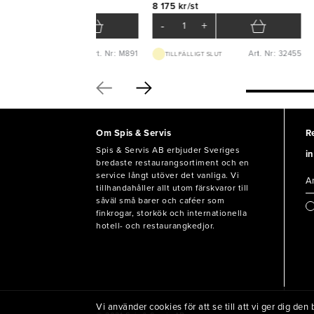
8 175 kr/st
-
+
-
+
Art. Nr: M891
Art. Nr: 32455
BEST.VARA 3-5D
TILLFÄLLIGT SLUT
Om Spis & Servis
R
Spis & Servis AB erbjuder Sveriges
in
bredaste restaurangsortiment och en
service långt utöver det vanliga. Vi
tillhandahåller allt utom färskvaror till
såväl små barer och caféer som
finkrogar, storkök och internationella
hotell- och restaurangkedjor.
Vi använder cookies för att se till att vi ger dig d