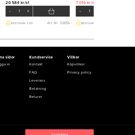
20 584 kr/st
7 016 kr/st
14 000 kr/st
-
+
-
+
Art. Nr: 32855
Art. Nr: 32
BEST.VARA 3-5D
BEST.VARA 1-2V
na sidor
Kundservice
Villkor
gga in
Kontakt
Köpvillkor
FAQ
Privacy policy
Leverans
Betalning
Returer
Acceptera