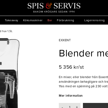
Takeaway
Köksmaskiner
Bar
Förbrukning
Lagerrensning
d huv 1,5L
EXXENT
Blender me
5 356 kr/st
En mixer, eller blender från Exxe
användningen behagligare och trev
1fas med en spänning på 230 volt 
1,5 L.
Mer information
- 900w/230v/1fas
- Ljudreducerande huv
-
+