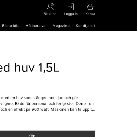
Bli kund
Logga in
Kassa
Bästa köp
Hållbara val
Magazine
Kundtjänst
d huv 1,5L
nt med en huv som stänger inne ljud och gör
ligare. Både för personal och för gäster. Den är en
och en effekt på 900 watt. Maskinen kan ta upp till
Köp