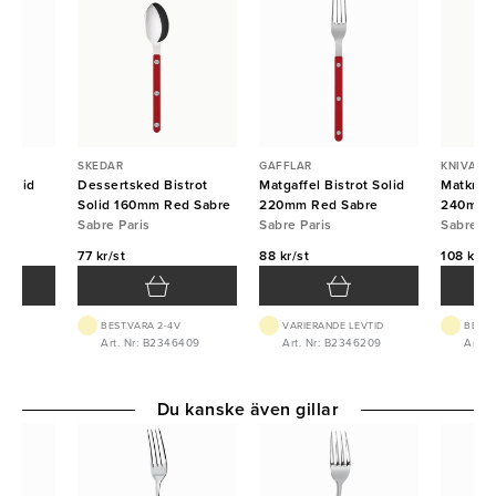
SKEDAR
GAFFLAR
KNIVAR
 Solid
Dessertsked Bistrot
Matgaffel Bistrot Solid
Matkniv 
bre
Solid 160mm Red Sabre
220mm Red Sabre
240mm 
Sabre Paris
Sabre Paris
Sabre Pa
77 kr/st
88 kr/st
108 kr/s
VTID
BEST.VARA 2-4V
VARIERANDE LEVTID
BEST.
128
Art. Nr: B2346409
Art. Nr: B2346209
Art. 
Du kanske även gillar