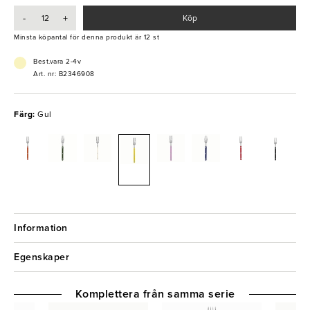
ta dukningen till en ny nivå!
-
+
Köp
- Klassisk fransk design
Minsta köpantal för denna produkt är 12 st
- Skötselråd: Handdisk rekommenderas. Vid maskindisk använd max
45 °C, undvik starka medel och torka direkt för att slippa vattenfläckar.
Best.vara 2-4v
Art. nr: B2346908
Färg:
Gul
Information
Egenskaper
Komplettera från samma serie