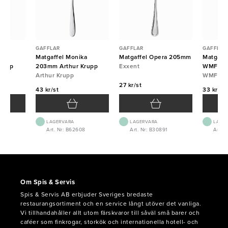
GAFFLAR
GAFFLAR
GAFFLAR
a
Matgaffel Monika
Matgaffel Opera 205mm
Matgaff
rupp
203mm Arthur Krupp
Exxent
WMF
Arthur Krupp
WMF
27 kr/st
43 kr/st
33 kr/st
LAGERVARA
LAGERVARA
LAGE
5
Art. Nr: B62608
Art. Nr: B30891
Art. 
Om Spis & Servis
Spis & Servis AB erbjuder Sveriges bredaste
restaurangsortiment och en service långt utöver det vanliga.
Vi tillhandahåller allt utom färskvaror till såväl små barer och
caféer som finkrogar, storkök och internationella hotell- och