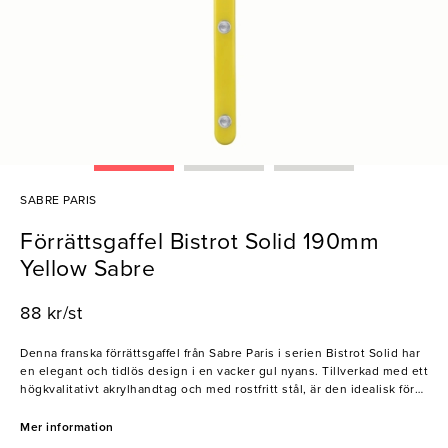
SABRE PARIS
Förrättsgaffel Bistrot Solid 190mm
Yellow Sabre
88 kr/st
Denna franska förrättsgaffel från Sabre Paris i serien Bistrot Solid har
en elegant och tidlös design i en vacker gul nyans. Tillverkad med ett
högkvalitativt akrylhandtag och med rostfritt stål, är den idealisk för
professionell användning i restaurang- och serveringsmiljöer. För att
skapa en stilfull och enhetlig bordsdukning kan gaffeln kombineras
Mer information
med andra bestick från samma serie. Perfekt för restauranger som vill