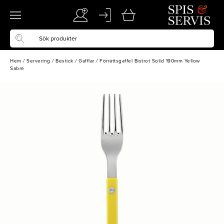
Hem
/
Servering
/
Bestick
/
Gafflar
/
Förrättsgaffel Bistrot Solid 190mm Yellow
Sabre