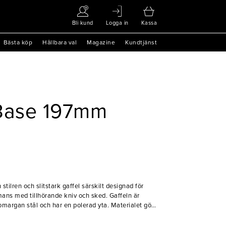
Bli kund
Logga in
Kassa
Bästa köp
Hållbara val
Magazine
Kundtjänst
 Base 197mm
tilren och slitstark gaffel särskilt designad för
mans med tillhörande kniv och sked. Gaffeln är
 Cromargan stål och har en polerad yta. Materialet gör
va standard som efterfrågas i professionell miljö.
varje bordsdukning en elegant prägel.