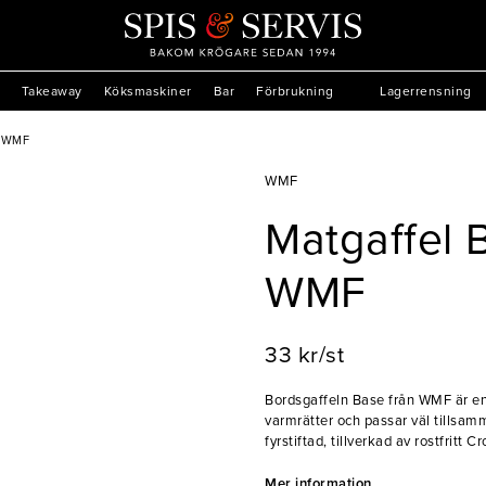
Takeaway
Köksmaskiner
Bar
Förbrukning
Lagerrensning
m WMF
WMF
Matgaffel
WMF
33 kr/st
Bordsgaffeln Base från WMF är en s
varmrätter och passar väl tillsam
fyrstiftad, tillverkad av rostfritt
att gaffeln håller den högkvalitati
Med bestick från serien Base ges 
Mer information