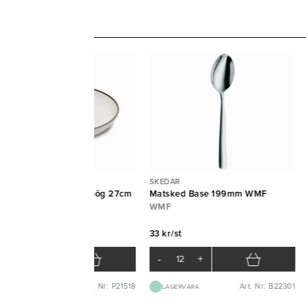
ATA TALLRIKAR
SKEDAR
llrik Strøk utan bräm hög 27cm
Matsked Base 199mm WMF
un kant Figgjo
WMF
ggjo
33 kr/st
4 kr/st
-
+
-
+
Art. Nr: P21518
Art. Nr: B22301
BEST.VARA 2-4V
LAGERVARA