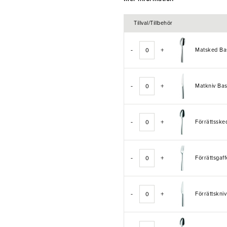
- Material: Rostfritt stål
Tillval/Tillbehör
- Tål diskmaskin
-
+
Matsked B
-
+
Matkniv B
-
+
Förrättssk
-
+
Förrättsga
-
+
Förrättskn