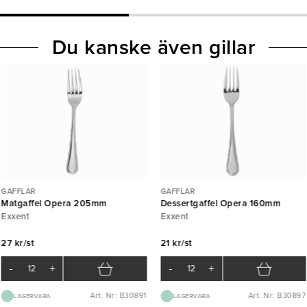
Du kanske även gillar
GAFFLAR
GAFFLAR
Matgaffel Opera 205mm
Dessertgaffel Opera 160mm
Exxent
Exxent
27 kr/st
21 kr/st
-
+
-
+
Art. Nr: B30891
Art. Nr: B30897
LAGERVARA
LAGERVARA