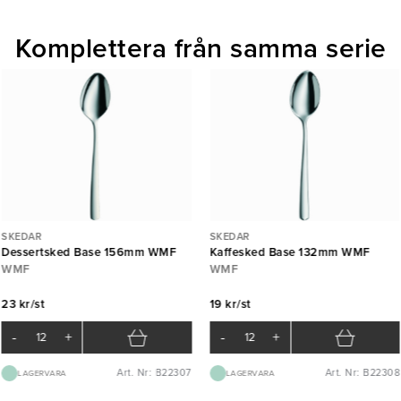
Komplettera från samma serie
SKEDAR
SKEDAR
Dessertsked Base 156mm WMF
Kaffesked Base 132mm WMF
WMF
WMF
23 kr/st
19 kr/st
-
+
-
+
Art. Nr: B22307
Art. Nr: B22308
LAGERVARA
LAGERVARA