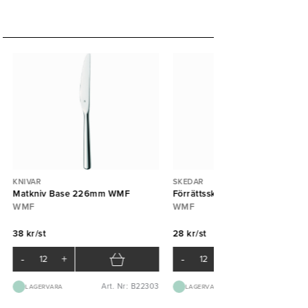
KNIVAR
SKEDAR
Matkniv Base 226mm WMF
Förrättssked Base 187mm WMF
WMF
WMF
38 kr/st
28 kr/st
-
+
-
+
Art. Nr: B22303
Art. Nr: B22
LAGERVARA
LAGERVARA