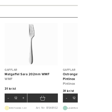
GAFFLAR
GAFFLAR
Matgaffel Sara 202mm WMF
Ostrongaffel Pitagora 125mm
WMF
Pintinox
Pintinox
31 kr/st
31 kr/st
-
+
-
+
Art. Nr: B548102
Art. Nr: B81
BEST.VARA 1-2V
LAGERVARA