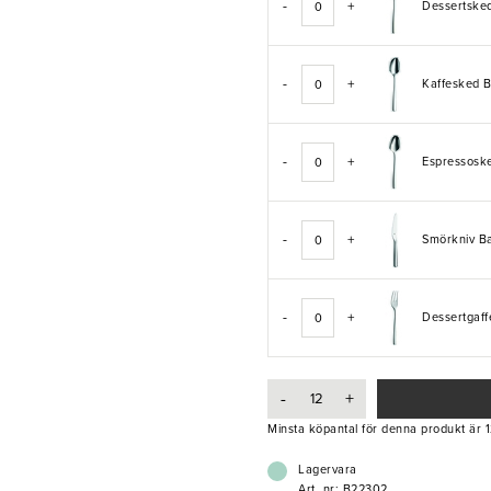
-
+
Dessertsk
-
+
Kaffesked
-
+
Espressos
-
+
Smörkniv 
-
+
Dessertgaf
-
+
Minsta köpantal för denna produkt är 1
Lagervara
Art. nr: B22302