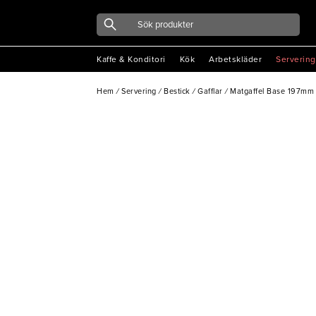
Kaffe & Konditori
Kök
Arbetskläder
Servering
Hem
/
Servering
/
Bestick
/
Gafflar
/
Matgaffel Base 197m