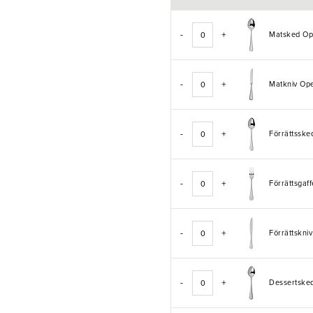
-
+
Matsked O
-
+
Matkniv Op
-
+
Förrättssk
-
+
Förrättsgaf
-
+
Förrättskn
-
+
Dessertske