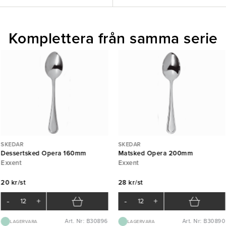
Komplettera från samma serie
SKEDAR
SKEDAR
Dessertsked Opera 160mm
Matsked Opera 200mm
Exxent
Exxent
20 kr/st
28 kr/st
-
+
-
+
Art. Nr: B30896
Art. Nr: B30890
LAGERVARA
LAGERVARA