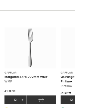
GAFFLAR
GAFFLAR
Matgaffel Sara 202mm WMF
Ostrongaffel Pitagora 125mm
WMF
Pintinox
Pintinox
31 kr/st
31 kr/st
-
+
-
+