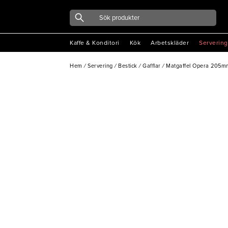
Kaffe & Konditori
Kök
Arbetskläder
Servering
Hem
/
Servering
/
Bestick
/
Gafflar
/
Matgaffel Opera 205m