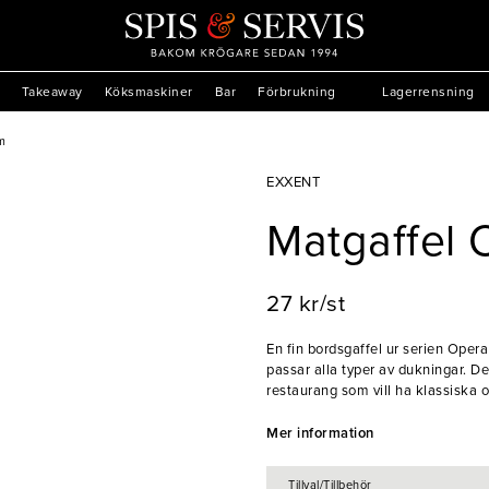
Takeaway
Köksmaskiner
Bar
Förbrukning
Lagerrensning
m
EXXENT
Matgaffel
27 kr/st
En fin bordsgaffel ur serien Opera
passar alla typer av dukningar. Den
restaurang som vill ha klassiska o
- Rostfritt stål
Mer information
- Slitstark
- Klassisk
Tillval/Tillbehör