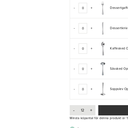
-
+
Dessertgaf
-
+
Dessertkni
-
+
Kaffesked 
-
+
Såssked O
-
+
Soppslev O
-
+
Minsta köpantal för denna produkt är 1