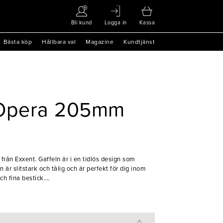
Bli kund
Logga in
Kassa
Bästa köp
Hållbara val
Magazine
Kundtjänst
 Opera 205mm
 från Exxent. Gaffeln är i en tidlös design som
 är slitstark och tålig och är perfekt för dig inom
ch fina bestick.