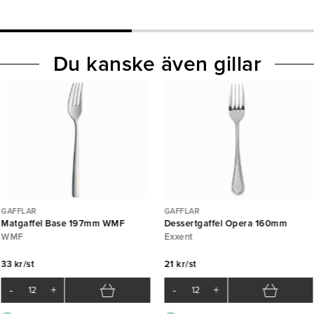
Du kanske även gillar
GAFFLAR
GAFFLAR
Matgaffel Base 197mm WMF
Dessertgaffel Opera 160mm
WMF
Exxent
33 kr/st
21 kr/st
-
+
-
+