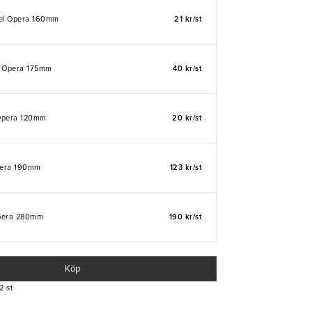
fel Opera 160mm
21 kr/st
v Opera 175mm
40 kr/st
Opera 120mm
20 kr/st
pera 190mm
123 kr/st
pera 280mm
190 kr/st
Köp
2 st