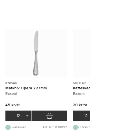
KNIVAR
SKEDAR
Matkniv Opera 227mm
Kaffesked Opera 120mm
Exxent
Exxent
45 kr/st
20 kr/st
-
+
-
+
Art. Nr: B30892
Art. Nr: B30
LAGERVARA
LAGERVARA