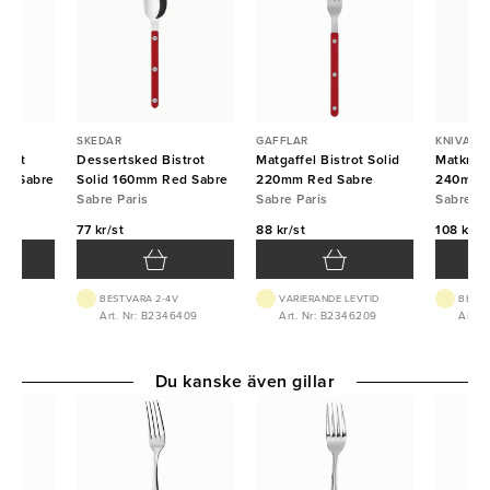
SKEDAR
GAFFLAR
KNIVAR
trot
Dessertsked Bistrot
Matgaffel Bistrot Solid
Matkniv 
ry Sabre
Solid 160mm Red Sabre
220mm Red Sabre
240mm 
Sabre Paris
Sabre Paris
Sabre Pa
77 kr/st
88 kr/st
108 kr/s
BEST.VARA 2-4V
VARIERANDE LEVTID
BEST.
6402
Art. Nr: B2346409
Art. Nr: B2346209
Art. 
Du kanske även gillar