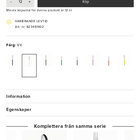
-
+
Köp
- Klassisk fransk design
Minsta köpantal för denna produkt är 12 st
- Skötselråd: Handdisk rekommenderas. Vid maskindisk använd max
45 °C, undvik starka medel och torka direkt för att slippa vattenfläckar.
VARIERANDE LEVTID
Art. nr: B23461902
Färg:
Vit
Information
Egenskaper
Komplettera från samma serie