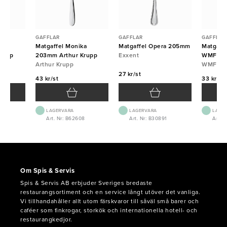
GAFFLAR
GAFFLAR
GAFFLAR
a
Matgaffel Monika
Matgaffel Opera 205mm
Matgaff
rupp
203mm Arthur Krupp
Exxent
WMF
Arthur Krupp
WMF
27 kr/st
43 kr/st
33 kr/st
LAGERVARA
LAGERVARA
LAGE
5
Art. Nr: B62608
Art. Nr: B30891
Art. 
Om Spis & Servis
Spis & Servis AB erbjuder Sveriges bredaste
restaurangsortiment och en service långt utöver det vanliga.
Vi tillhandahåller allt utom färskvaror till såväl små barer och
caféer som finkrogar, storkök och internationella hotell- och
restaurangkedjor.