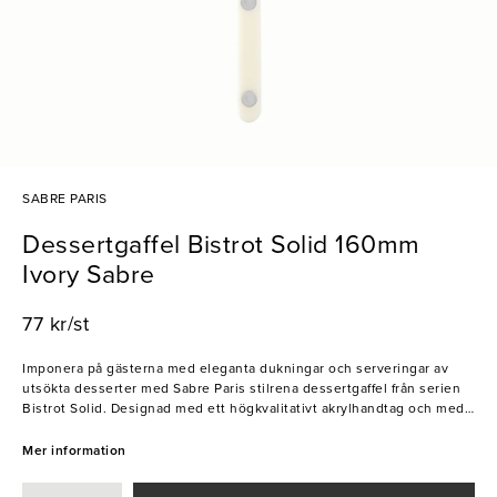
SABRE PARIS
Dessertgaffel Bistrot Solid 160mm
Ivory Sabre
77 kr/st
Imponera på gästerna med eleganta dukningar och serveringar av
utsökta desserter med Sabre Paris stilrena dessertgaffel från serien
Bistrot Solid. Designad med ett högkvalitativt akrylhandtag och med
rostfritt stål, är den perfekt för professionell användning i
restaurangmiljöer. Den vackra vita färgen och den klassiska franska
Mer information
designen ger en unik och stilfull framtoning som förhöjer
dukningarna på ett mycket smakfullt sätt!