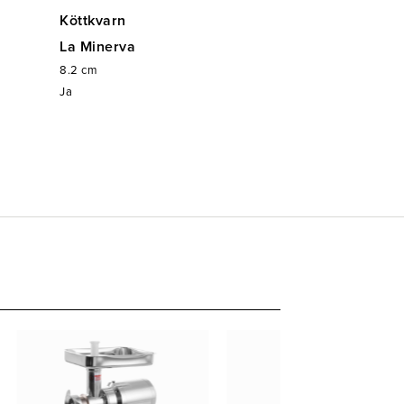
Köttkvarn
La Minerva
8.2
cm
Ja