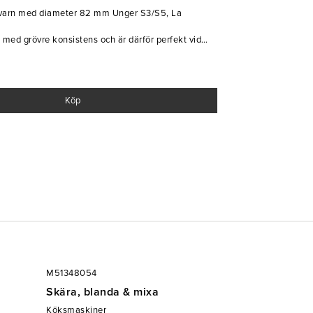
 kvarn med diameter 82 mm Unger S3/S5, La
 med grövre konsistens och är därför perfekt vid
tor, vissa typer av korv och hamburgare.
ekar, vilket gör det möjligt att anpassa konsistensen
k på hålskiva är mycket användbar i
ål är mer lämpade för grövre malningar.
Köp
iameter 82 mm Unger S3/S5
M51348054
Skära, blanda & mixa
Köksmaskiner