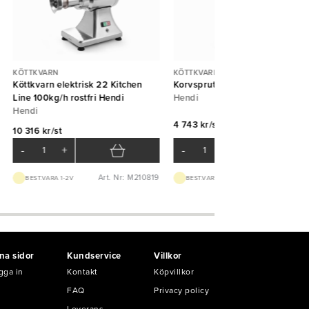
KÖTTKVARN
KÖTTKVARN
Köttkvarn elektrisk 22 Kitchen
Korvspruta Profi Line 10L Hendi
Line 100kg/h rostfri Hendi
Hendi
Hendi
4 743 kr/st
10 316 kr/st
-
+
-
+
Art. Nr: M210819
Art. Nr: M282
BEST.VARA 1-2V
BEST.VARA 1-2V
na sidor
Kundservice
Villkor
gga in
Kontakt
Köpvillkor
FAQ
Privacy policy