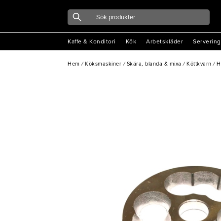
Kaffe & Konditori
Kök
Arbetskläder
Servering
Hem
/
Köksmaskiner
/
Skära, blanda & mixa
/
Köttkvarn
/
H