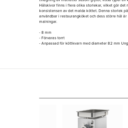
tillagning av maträtter såsom grytor, vissa typer a
Hålskivor finns i flera olika storlekar, vilket gör det
konsistensen av det malda köttet. Denna storlek på
användbar i restaurangköket och dess större hål är
malningar.
- 8 mm
- Förvaras torrt
- Anpassad för köttkvarn med diameter 82 mm Un