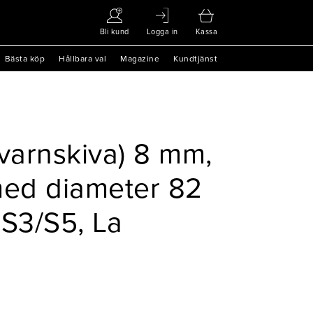
Bli kund
Logga in
Kassa
Bästa köp
Hållbara val
Magazine
Kundtjänst
kvarnskiva) 8 mm,
med diameter 82
S3/S5, La