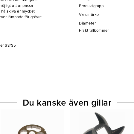
v korv och hamburgare.
 möjligt att anpassa
Produktgrupp
 hålskiva är mycket
Varumärke
 mer lämpade för grövre
Diameter
Frakt tillkommer
ger S3/S5
Du kanske även gillar