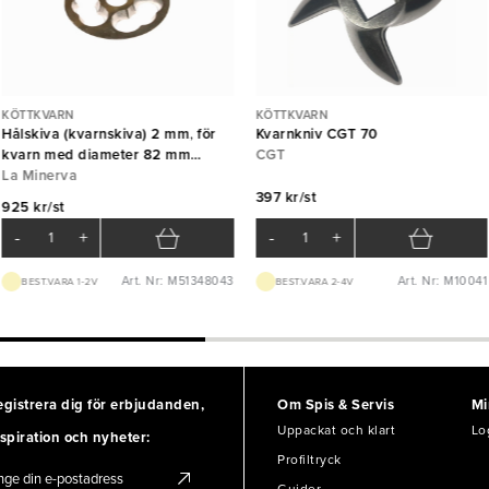
KÖTTKVARN
KÖTTKVARN
Hålskiva (kvarnskiva) 2 mm, för
Kvarnkniv CGT 70
kvarn med diameter 82 mm
CGT
Unger S3/S5, La Minerva
La Minerva
397 kr/st
925 kr/st
-
+
-
+
Art. Nr: M51348043
Art. Nr: M10041
BEST.VARA 1-2V
BEST.VARA 2-4V
egistrera dig för erbjudanden,
Om Spis & Servis
Mi
Uppackat och klart
Lo
spiration och nyheter:
Profiltryck