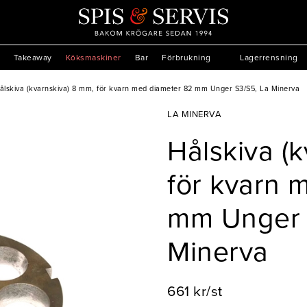
Takeaway
Köksmaskiner
Bar
Förbrukning
Lagerrensning
ålskiva (kvarnskiva) 8 mm, för kvarn med diameter 82 mm Unger S3/S5, La Minerva
LA MINERVA
Hålskiva (
för kvarn 
mm Unger 
Minerva
661 kr/st