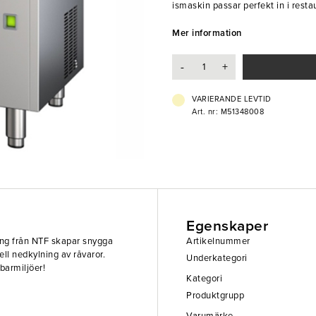
ismaskin passar perfekt in i resta
- Produktionskapacitet: 38kg/dyg
Mer information
- Bingkapacitet: 16kg
- Effekt: 0,34 kW
-
+
- Elanslutning: 230V 1-fas
- Kylningssystem: Vattenkyld
- Tömningspump: Nej
VARIERANDE LEVTID
- Köldmedium: R290
Art. nr: M51348008
Egenskaper
ing från NTF skapar snygga
Artikelnummer
ell nedkylning av råvaror.
Underkategori
barmiljöer!
Kategori
Produktgrupp