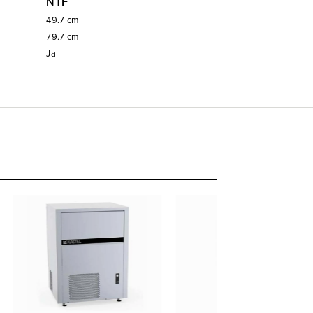
NTF
49.7
cm
79.7
cm
Ja