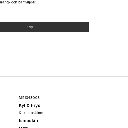
urang- och barmiljöer!
n
Köp
M51348008
Kyl & Frys
Köksmaskiner
Ismaskin