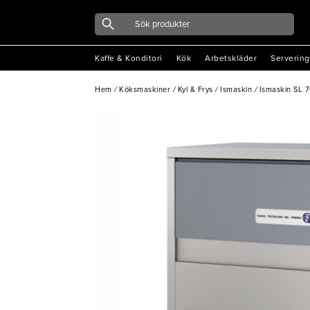
Kaffe & Konditori
Kök
Arbetskläder
Servering
Hem
/
Köksmaskiner
/
Kyl & Frys
/
Ismaskin
/
Ismaskin SL 7