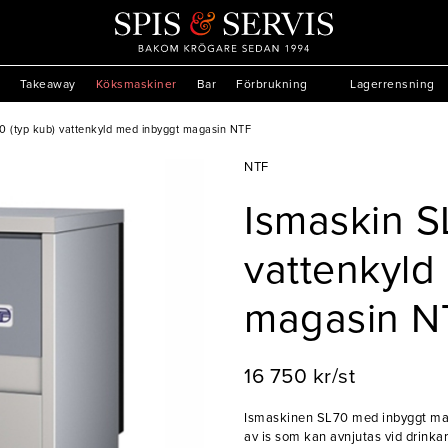
Takeaway
Köksmaskiner
Bar
Förbrukning
Lagerrensning
0 (typ kub) vattenkyld med inbyggt magasin NTF
NTF
Ismaskin S
vattenkyld
magasin N
16 750 kr/st
Ismaskinen SL70 med inbyggt maga
av is som kan avnjutas vid drinkar