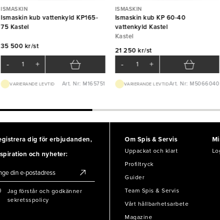
ISMASKIN
ISMASKIN
Ismaskin kub vattenkyld KP165-
Ismaskin kub KP 60-40
75 Kastel
vattenkyld Kastel
Kastel
35 500 kr/st
21 250 kr/st
-
+
-
+
Art. Nr: M165751
Art. Nr: M5066040
VARIERANDE LEVTID
VARIERANDE LEVTID
egistrera dig för erbjudanden,
Om Spis & Servis
Mi
Uppackat och klart
Lo
spiration och nyheter:
Profiltryck
Guider
Team Spis & Servis
Jag förstår och godkänner
sekretsspolicy
Vårt hållbarhetsarbete
Magazine