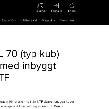
Bli kund
Logga in
Kassa
Bästa köp
Hållbara val
Magazine
Kundtjänst
L 70 (typ kub)
 med inbyggt
TF
sin för isförvaring från NTF skapar snygga kuber
 eller generell nedkylning av råvaror. Denna