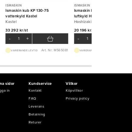
ISMASKIN
ISMASKIN
Ismaskin kub KP 130-75
Ismaskin IM-30CNE-HC-25,
vattenkyld Kastel
luftkyld Hoshizaki
Kastel
Hoshizaki
33 292 kr/st
20 196 kr/st
-
+
-
+
Art. Nr: M565081
Art. Nr: M503
VARIERANDE LEVTID
VARIERANDE LEVTID
na sidor
Kundservice
Villkor
gga in
Kontakt
Köpvillkor
FAQ
Privacy policy
Leverans
Betalning
Returer