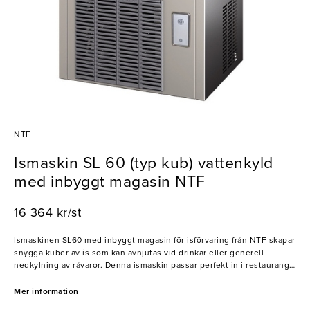
NTF
Ismaskin SL 60 (typ kub) vattenkyld
med inbyggt magasin NTF
16 364 kr/st
Ismaskinen SL60 med inbyggt magasin för isförvaring från NTF skapar
snygga kuber av is som kan avnjutas vid drinkar eller generell
nedkylning av råvaror. Denna ismaskin passar perfekt in i restaurang-
och barmiljöer!
Mer information
- Produktionskapacitet: 30kg/dygn