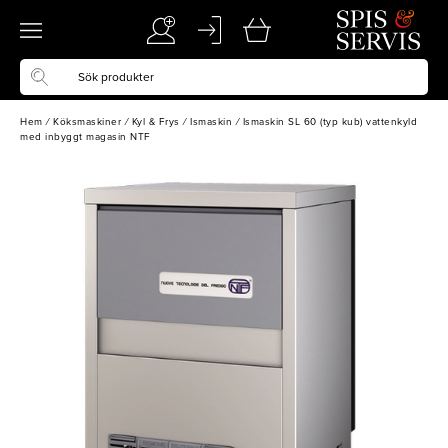
Hem
/
Köksmaskiner
/
Kyl & Frys
/
Ismaskin
/
Ismaskin SL 60 (typ kub) vattenkyld
med inbyggt magasin NTF