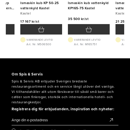
 (typ
Ismaskin kub KP 50-25
Ismaskin kub vattenkyld
Ismaski
r externt
vattenkyld Kastel
KP165-75 Kastel
vattenky
Kastel
Kastel
35 500 kr/st
17 167 kr/st
21 250 k
VTID
VARIERANDE LEVTID
VARIERANDE LEVTID
VARIE
029
Art. Nr: M506500
Art. Nr: M165751
Art. 
Om Spis & Servis
Spis & Servis AB erbjuder Sveriges bredaste
restaurangsortiment och en service långt utöver det vanliga.
Vi tillhandahåller allt utom färskvaror till såväl små barer och
caféer som finkrogar, storkök och internationella hotell- och
restaurangkedjor.
Registrera dig för erbjudanden, inspiration och nyheter: