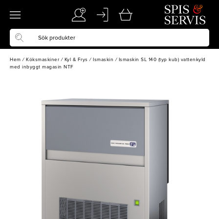
Hem
/
Köksmaskiner
/
Kyl & Frys
/
Ismaskin
/
Ismaskin SL 140 (typ kub) vattenkyld
med inbyggt magasin NTF