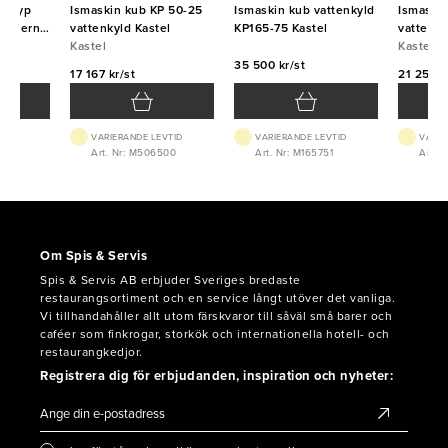
 (typ
Ismaskin kub KP 50-25
Ismaskin kub vattenkyld
Ismaski
r externt
vattenkyld Kastel
KP165-75 Kastel
vattenky
Kastel
Kastel
35 500 kr/st
17 167 kr/st
21 250 k
VTID
VARIERANDE LEVTID
VARIERANDE LEVTID
VARIE
029
Art. Nr: M506500
Art. Nr: M165751
Art. 
Om Spis & Servis
Spis & Servis AB erbjuder Sveriges bredaste
restaurangsortiment och en service långt utöver det vanliga.
Vi tillhandahåller allt utom färskvaror till såväl små barer och
caféer som finkrogar, storkök och internationella hotell- och
restaurangkedjor.
Registrera dig för erbjudanden, inspiration och nyheter: