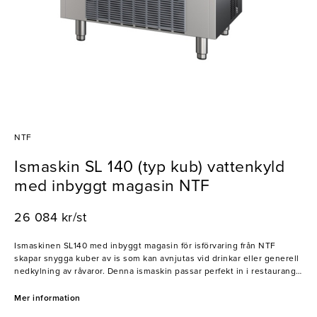
NTF
Ismaskin SL 140 (typ kub) vattenkyld
med inbyggt magasin NTF
26 084 kr/st
Ismaskinen SL140 med inbyggt magasin för isförvaring från NTF
skapar snygga kuber av is som kan avnjutas vid drinkar eller generell
nedkylning av råvaror. Denna ismaskin passar perfekt in i restaurang-
och barmiljöer!
Mer information
- Produktionskapacitet: 70kg/dygn