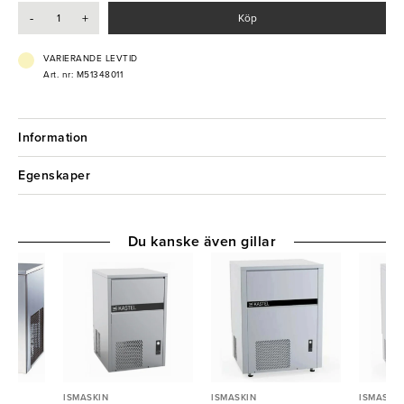
- Bingkapacitet: 40kg
-
+
Köp
- Effekt: 0,59 kW
- Elanslutning: 230V 1-fas
- Kylningssystem: Vattenkyld
VARIERANDE LEVTID
- Tömningspump: Nej
Art. nr: M51348011
- Köldmedium: R290
Information
Egenskaper
Du kanske även gillar
ISMASKIN
ISMASKIN
ISMASKIN