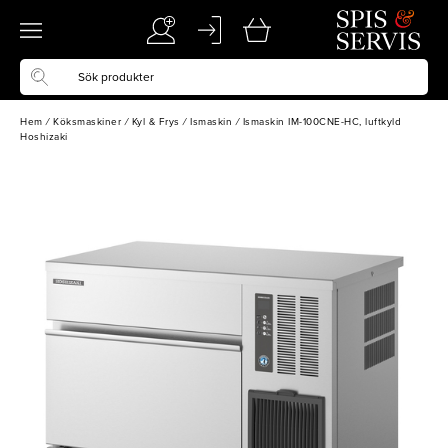
Hem
/
Köksmaskiner
/
Kyl & Frys
/
Ismaskin
/
Ismaskin IM-100CNE-HC, luftkyld
Hoshizaki