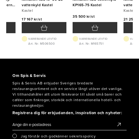
r externt
vattenkyld Kastel
KP165-75 Kastel
vattenky
Kastel
Kastel
35 500 kr/st
17 167 kr/st
21 250 k
VTID
VARIERANDE LEVTID
VARIERANDE LEVTID
VARIE
029
Art. Nr: M506500
Art. Nr: M165751
Art. 
Om Spis & Servis
Spis & Servis AB erbjuder Sveriges bredaste
restaurangsortiment och en service långt utöver det vanliga.
Vi tillhandahåller allt utom färskvaror till såväl små barer och
caféer som finkrogar, storkök och internationella hotell- och
restaurangkedjor.
Registrera dig för erbjudanden, inspiration och nyheter:
Jag förstår och godkänner sekretsspolicy