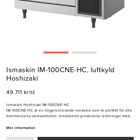
Ismaskin IM-100CNE-HC, luftkyld
Hoshizaki
49 711 kr/st
Ismaskin Hoshizaki IM-100CNE-HC.
IM-100CNE-HC är en högpresterande ismaskin som är perfekt för alla
kommersiella verksamheter. Ismaskinen producerar istärningar med
måtten 28x28x32mmoch i volymen 100 kg is per dygn, vilket gör den
perfekt för restauranger, barer, hotell och andra platser med hög
Mer information
efterfrågan på is. Den har också en stor inbyggd isbehållare som kan
rymma upp till 38 kg is, vilket minimerar behovet av att ständigt fylla