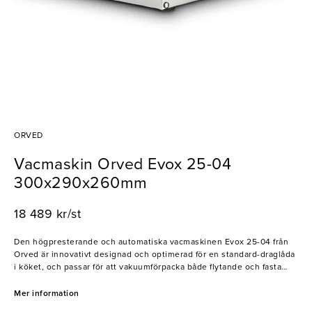
ORVED
Vacmaskin Orved Evox 25-04
300x290x260mm
18 489 kr/st
Den högpresterande och automatiska vacmaskinen Evox 25-04 från
Orved är innovativt designad och optimerad för en standard-draglåda
i köket, och passar för att vakuumförpacka både flytande och fasta
livsmedel. Vacmaskinen har en rostfri ram, med en stabil
vakuumkammare med High Flex-teknologi som säkerställer en
Mer information
vakuumförpackning på 99,9%. Vacmaskinens pump har en styrka på 4