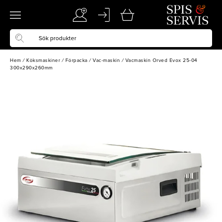
Hem
/
Köksmaskiner
/
Förpacka
/
Vac-maskin
/
Vacmaskin Orved Evox 25-04
300x290x260mm