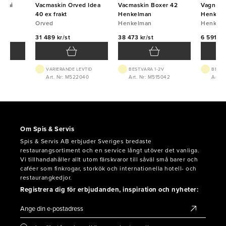
zzini
Vacmaskin Orved Idea
Vacmaskin Boxer 42
Vagn til
d
40 ex frakt
Henkelman
Henkel
Orved
Henkelman
Henkel
31 489 kr/st
38 473 kr/st
6 591 kr
VTID
VARIERANDE LEVTID
BEST.VARA 1-2V
BEST.
853
Art. Nr: M522040
Art. Nr: M515042
Art. 
Om Spis & Servis
Spis & Servis AB erbjuder Sveriges bredaste
restaurangsortiment och en service långt utöver det vanliga.
Vi tillhandahåller allt utom färskvaror till såväl små barer och
caféer som finkrogar, storkök och internationella hotell- och
restaurangkedjor.
Registrera dig för erbjudanden, inspiration och nyheter: