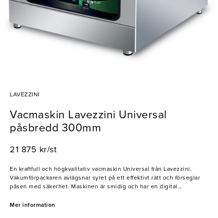
LAVEZZINI
Vacmaskin Lavezzini Universal
påsbredd 300mm
21 875 kr/st
En kraftfull och högkvalitativ vacmaskin Universal från Lavezzini.
Vakumförpackaren avlägsnar syret på ett effektivt rätt och förseglar
påsen med säkerhet. Maskinen är smidig och har en digital
kontrollpanel med ett flertal olika program Lavezzini tillverkar ett
brett sortiment av högkvalitativa vac-maskinger för livsmedelsindustri
Mer information
och butiker. Maskinerna är mycket hållbara med hög driftsäkerhet.