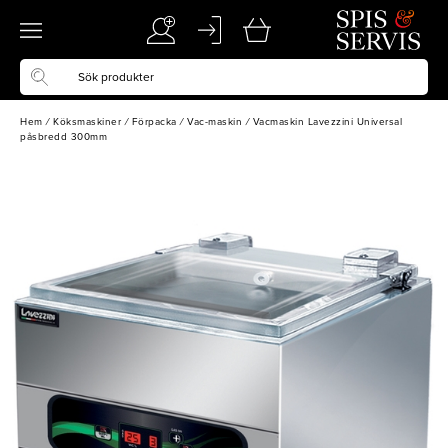
Hem
/
Köksmaskiner
/
Förpacka
/
Vac-maskin
/
Vacmaskin Lavezzini Universal
påsbredd 300mm