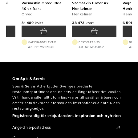
zzini
Vacmaskin Orved Idea
Vacmaskin Boxer 42
Vagn til
d
40 ex frakt
Henkelman
Henkel
Orved
Henkelman
Henkel
31 489 kr/st
38 473 kr/st
6 591 kr
VTID
VARIERANDE LEVTID
BEST.VARA 1-2V
BEST.
853
Art. Nr: M522040
Art. Nr: M515042
Art. 
Om Spis & Servis
Spis & Servis AB erbjuder Sveriges bredaste
restaurangsortiment och en service långt utöver det vanliga.
Vi tillhandahåller allt utom färskvaror till såväl små barer och
caféer som finkrogar, storkök och internationella hotell- och
restaurangkedjor.
Registrera dig för erbjudanden, inspiration och nyheter: