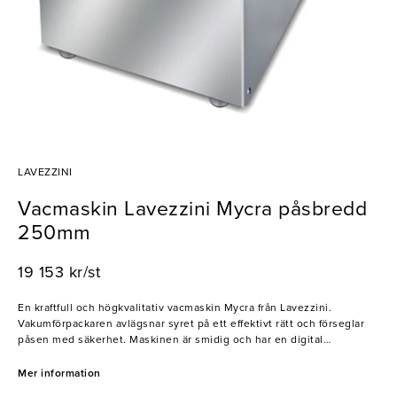
LAVEZZINI
Vacmaskin Lavezzini Mycra påsbredd
250mm
19 153 kr/st
En kraftfull och högkvalitativ vacmaskin Mycra från Lavezzini.
Vakumförpackaren avlägsnar syret på ett effektivt rätt och förseglar
påsen med säkerhet. Maskinen är smidig och har en digital
kontrollpanel med ett flertal olika program Lavezzini tillverkar ett
brett sortiment av högkvalitativa vac-maskinger för livsmedelsindustri
Mer information
och butiker. Maskinerna är mycket hållbara med hög driftsäkerhet.