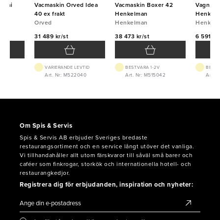
zzini
Vacmaskin Orved Idea
Vacmaskin Boxer 42
Vagn til
d
40 ex frakt
Henkelman
Henkel
Orved
Henkelman
Henkel
31 489 kr/st
38 473 kr/st
6 591 kr
VTID
VARIERANDE LEVTID
BEST.VARA 1-2V
BEST.
853
Art. Nr: M522040
Art. Nr: M515042
Art. 
Om Spis & Servis
Spis & Servis AB erbjuder Sveriges bredaste
restaurangsortiment och en service långt utöver det vanliga.
Vi tillhandahåller allt utom färskvaror till såväl små barer och
caféer som finkrogar, storkök och internationella hotell- och
restaurangkedjor.
Registrera dig för erbjudanden, inspiration och nyheter: