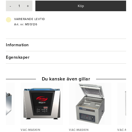
-
+
Köp
VARIERANDE LEVTID
Art. nr: M513126
Information
Egenskaper
Du kanske även gillar
VAC-MASKIN
VAC-MASKIN
VAC-MAS