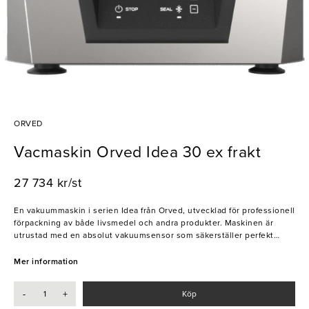
ORVED
Vacmaskin Orved Idea 30 ex frakt
27 734 kr/st
En vakuummaskin i serien Idea från Orved, utvecklad för professionell
förpackning av både livsmedel och andra produkter. Maskinen är
utrustad med en absolut vakuumsensor som säkerställer perfekt
vakuum i alla situationer. Den hydroformade vakuumkammaren har
rundade stålkantar som gör rengöringen snabb och smidig, samtidigt
Mer information
som konstruktionen ger lång hållbarhet. Idea-serien har digital
kontrollpanel med minnesfunktion för inställningar. Modellen
-
+
Köp
erbjuder programmerbar vakuumprocess med flera lagringslägen,