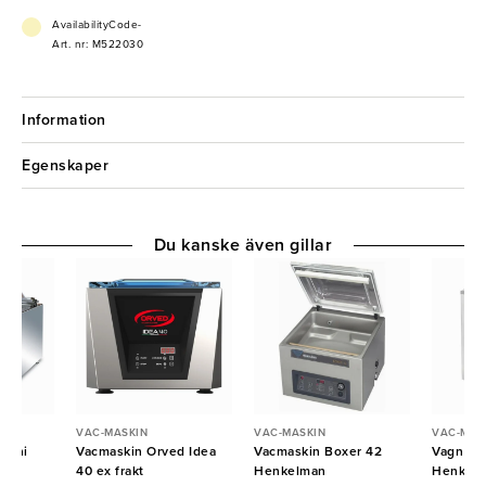
vilket ger precision och repeterbarhet i daglig drift. Maskinen kan
även hantera multipelförsegling av överlappande påsar tack vare
AvailabilityCode-
kraftig svetsning.
Art. nr: M522030
- Absolut vakuumsensor för exakt vakuumkontroll
- Hydroformad kammare med rundade stålkanter för enkel rengöring
- Digital kontrollpanel med minne för flera program
Information
- Kraftig svetsfunktion för multipla påsar
Egenskaper
Du kanske även gillar
VAC-MASKIN
VAC-MASKIN
VAC-MAS
zzini
Vacmaskin Orved Idea
Vacmaskin Boxer 42
Vagn til
d
40 ex frakt
Henkelman
Henkel