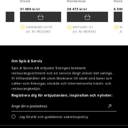
Orved
Henkelman
Henkel
31 489 kr/st
38 473 kr/st
6 591 kr
VTID
VARIERANDE LEVTID
BEST.VARA 1-2V
BEST.
853
Art. Nr: M522040
Art. Nr: M515042
Art. 
Om Spis & Servis
Spis & Servis AB erbjuder Sveriges bredaste
restaurangsortiment och en service långt utöver det vanliga.
Vi tillhandahåller allt utom färskvaror till såväl små barer och
caféer som finkrogar, storkök och internationella hotell- och
restaurangkedjor.
Registrera dig för erbjudanden, inspiration och nyheter:
Jag förstår och godkänner sekretsspolicy