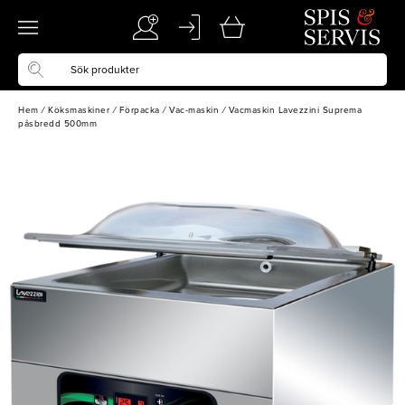
Hem
/
Köksmaskiner
/
Förpacka
/
Vac-maskin
/
Vacmaskin Lavezzini Suprema
påsbredd 500mm