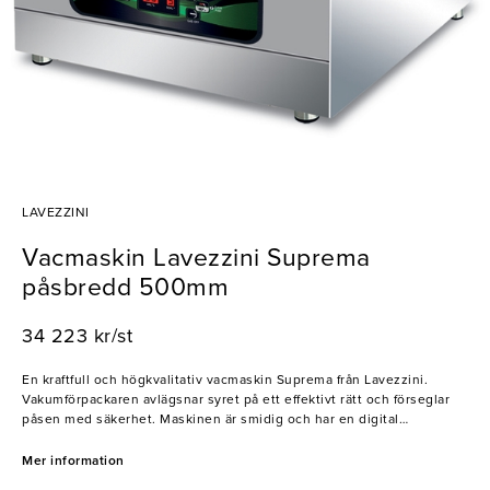
LAVEZZINI
Vacmaskin Lavezzini Suprema
påsbredd 500mm
34 223 kr/st
En kraftfull och högkvalitativ vacmaskin Suprema från Lavezzini.
Vakumförpackaren avlägsnar syret på ett effektivt rätt och förseglar
påsen med säkerhet. Maskinen är smidig och har en digital
kontrollpanel med ett flertal olika program Lavezzini tillverkar ett
brett sortiment av högkvalitativa vac-maskinger för livsmedelsindustri
Mer information
och butiker. Maskinerna är mycket hållbara med hög driftsäkerhet.