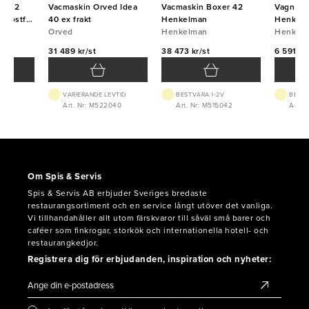
kin 2
Vacmaskin Orved Idea
Vacmaskin Boxer 42
Vagn til
p rostfri
40 ex frakt
Henkelman
Henkel
Orved
Henkelman
Henkel
31 489 kr/st
38 473 kr/st
6 591 kr
VARIERANDE LEVTID
BEST.VARA 1-2V
BEST.
533
Art. Nr: M522040
Art. Nr: M515042
Art. 
Om Spis & Servis
Spis & Servis AB erbjuder Sveriges bredaste
restaurangsortiment och en service långt utöver det vanliga.
Vi tillhandahåller allt utom färskvaror till såväl små barer och
caféer som finkrogar, storkök och internationella hotell- och
restaurangkedjor.
Registrera dig för erbjudanden, inspiration och nyheter: