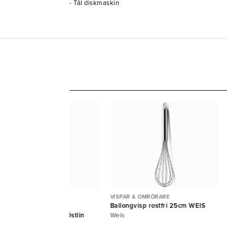
- Tål diskmaskin
SPAR & OMRÖRARE
VISPAR & OMRÖRARE
rörare polyeten med
Ballongvisp rostfri 25cm WEIS
l/rostfritt skaft 80cm Östlin
Weis
tlin