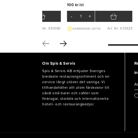
100 kr/st
078 kr/st
-
+
-
+
Art. Nr: K51080
Art. Nr: K13925
BEST.VARA 1-2V
VARIERANDE LEVTID
Om Spis & Servis
R
Spis & Servis AB erbjuder Sveriges
in
bredaste restaurangsortiment och en
service långt utöver det vanliga. Vi
tillhandahåller allt utom färskvaror till
såväl små barer och caféer som
finkrogar, storkök och internationella
hotell- och restaurangkedjor.