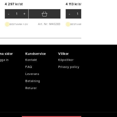
4 297 kr/st
4 113 kr/st
-
+
-
+
Art. Nr: M40283
Art. Nr: K521
BEST.VARA 1-2V
BEST.VARA 1-2V
na sidor
Kundservice
Villkor
gga in
Kontakt
Köpvillkor
FAQ
Privacy policy
Leverans
Betalning
Returer