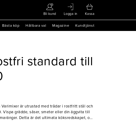
Bli kund
Logga in
Kassa
Bästa köp
Hållbara val
Magazine
Kundtjänst
tfri standard till
0
Varimixer är utrustad med trådar i rostfritt stål och
Vispa grädde, såser, smeter eller din äggvita till
e maränger. Detta är det ultimata köksredskapet, om