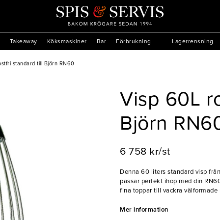
Takeaway
Köksmaskiner
Bar
Förbrukning
Lagerrensning
stfri standard till Björn RN60
Visp 60L ros
Björn RN6
6 758 kr/st
Denna 60 liters standard visp från 
passar perfekt ihop med din RN60. 
fina toppar till vackra välformad
du vill effektivisera din bakning.
- Rostfritt stål
Mer information
- Smidig och enkel att använda