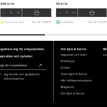
264 kr/st
25 kr/st
-
+
-
+
Art. Nr: K51912
Art. Nr: K13211
TILLFÄLLIGT SLUT
LAGERVARA
egistrera dig för erbjudanden,
Om Spis & Servis
Mi
Uppackat och klart
Lo
spiration och nyheter:
Profiltryck
Guider
Team Spis & Servis
Jag förstår och godkänner
sekretsspolicy
Vårt hållbarhetsarbete
Magazine
Om Spis & Servis