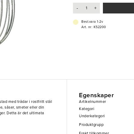
- Tål diskmaskin
-
+
Best.vara 1-2v
Art. nr: K52200
Egenskaper
tad med trådar i rostfritt stål
Artikelnummer
, såser, smeter eller din
Kategori
ger. Detta är det ultimata
Underkategori
Produktgrupp
Frakt tillkommer