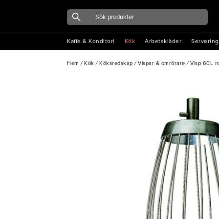
Kaffe & Konditori
Kök
Arbetskläder
Servering
Hem
/
Kök
/
Köksredskap
/
Vispar & omrörare
/
Visp 60L ro