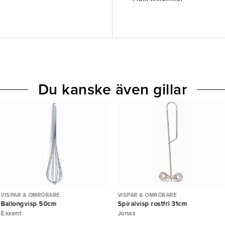
Du kanske även gillar
VISPAR & OMRÖRARE
VISPAR & OMRÖRARE
Ballongvisp 50cm
Spiralvisp rostfri 31cm
Exxent
Jonas