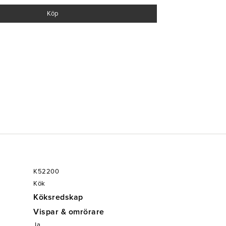
Köp
K52200
Kök
Köksredskap
Vispar & omrörare
Ja