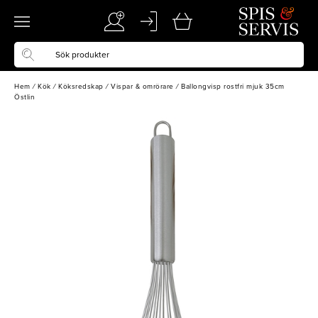
Hem
/
Kök
/
Köksredskap
/
Vispar & omrörare
/
Ballongvisp rostfri mjuk 35cm
Östlin