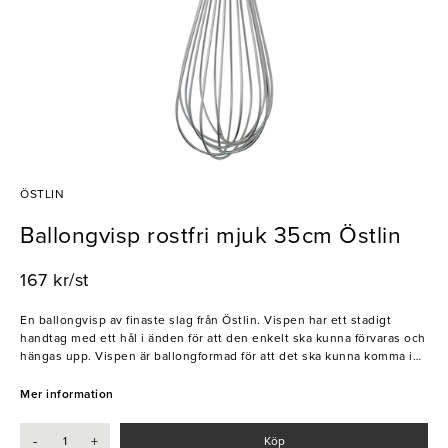
ÖSTLIN
Ballongvisp rostfri mjuk 35cm Östlin
167 kr/st
En ballongvisp av finaste slag från Östlin. Vispen har ett stadigt
handtag med ett hål i änden för att den enkelt ska kunna förvaras och
hängas upp. Vispen är ballongformad för att det ska kunna komma in
luft i smet eller dylikt och för att på så sätt skapa bästa resultat.
Denna ballongvisp är ett köksredskap som hör hemma på alla bageri
Mer information
och i alla kök.
-
+
Köp
- Rostfritt stål