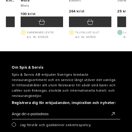
aft 80cm
WEIS
Exxent
Jonas
Weis
264 kr/st
25 kr/st
100 kr/st
VARIERANDE LEVTID
TILLFÄLLIGT SLUT
LAGE
0
Art. Nr: K13925
Art. Nr: K51912
Art. N
Om Spis & Servis
Spis & Servis AB erbjuder Sveriges bredaste
restaurangsortiment och en service långt utöver det vanliga.
Vi tillhandahåller allt utom färskvaror till såväl små barer och
caféer som finkrogar, storkök och internationella hotell- och
restaurangkedjor.
Registrera dig för erbjudanden, inspiration och nyheter:
Jag förstår och godkänner sekretsspolicy