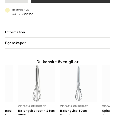
Best.vara 1-2v
Art. nr: K950350
Information
Egenskaper
Du kanske även gillar
ARE
VISPAR & OMRÖRARE
VISPAR & OMRÖRARE
VISPAR 
ten med
Ballongvisp rostfri 25cm
Ballongvisp 50cm
Spiralvi