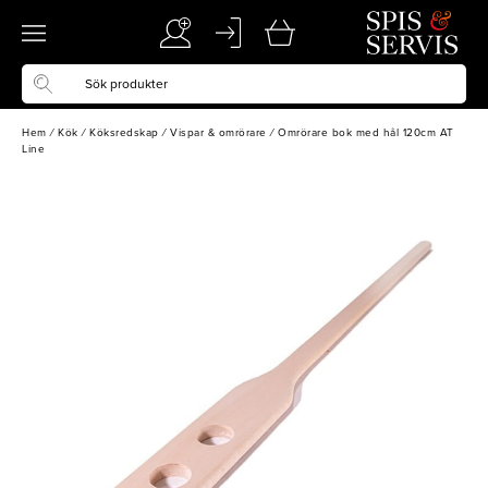
Hem
/
Kök
/
Köksredskap
/
Vispar & omrörare
/
Omrörare bok med hål 120cm AT
Line