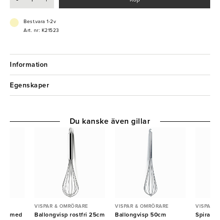
- Hål för enkel omrörning
- Slitstarkt träslag
Best.vara 1-2v
Art. nr: K21523
Information
Egenskaper
Du kanske även gillar
ARE
VISPAR & OMRÖRARE
VISPAR & OMRÖRARE
VISPAR 
ten med
Ballongvisp rostfri 25cm
Ballongvisp 50cm
Spiralvi