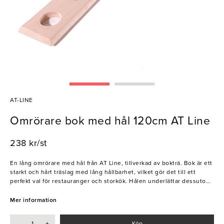
AT-LINE
Omrörare bok med hål 120cm AT Line
238 kr/st
En lång omrörare med hål från AT Line, tillverkad av bokträ. Bok är ett
starkt och hårt träslag med lång hållbarhet, vilket gör det till ett
perfekt val för restauranger och storkök. Hålen underlättar dessutom
omrörning och blandning av ingredienser. Ett, med andra ord, mycket
praktiskt och pålitligt köksredskap!
Mer information
- Extra lång
-
+
Köp