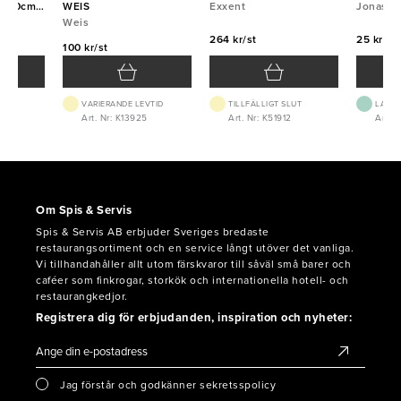
aft 80cm
WEIS
Exxent
Jonas
Weis
264 kr/st
25 kr/st
100 kr/st
VARIERANDE LEVTID
TILLFÄLLIGT SLUT
LAGE
0
Art. Nr: K13925
Art. Nr: K51912
Art. N
Om Spis & Servis
Spis & Servis AB erbjuder Sveriges bredaste
restaurangsortiment och en service långt utöver det vanliga.
Vi tillhandahåller allt utom färskvaror till såväl små barer och
caféer som finkrogar, storkök och internationella hotell- och
restaurangkedjor.
Registrera dig för erbjudanden, inspiration och nyheter:
Jag förstår och godkänner sekretsspolicy