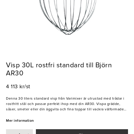
Visp 30L rostfri standard till Björn
AR30
4 113 kr/st
Denna 30 liters standard visp från Varimixer är utrustad med trådar i
rostfritt stål och passar perfekt ihop med din AR30. Vispa grädde,
såser, smeter eller din äggvita och fina toppar till vackra välformade
maränger. Detta är ett utmärkt köksredskap när du vill effektivisera
din bakning.
Mer information
- Rostfritt stål
- Smidig och enkel att använda