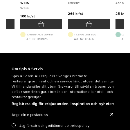
WEIS
Exxent
Jonas
Weis
264 kr/st
25 kr/st
100 kr/st
VARIERANDE LEVTID
TILLFÄLLIGT SLUT
LAGE
0
Art. Nr: K13925
Art. Nr: K51912
Art. N
Om Spis & Servis
Spis & Servis AB erbjuder Sveriges bredaste
restaurangsortiment och en service långt utöver det vanliga.
Vi tillhandahåller allt utom färskvaror till såväl små barer och
caféer som finkrogar, storkök och internationella hotell- och
restaurangkedjor.
Registrera dig för erbjudanden, inspiration och nyheter:
Jag förstår och godkänner sekretsspolicy