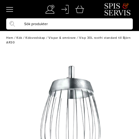
Hem
/
Kök
/
Köksredskap
/
Vispar & omrörare
/
Visp 30L rostfri standard till Björn
AR30