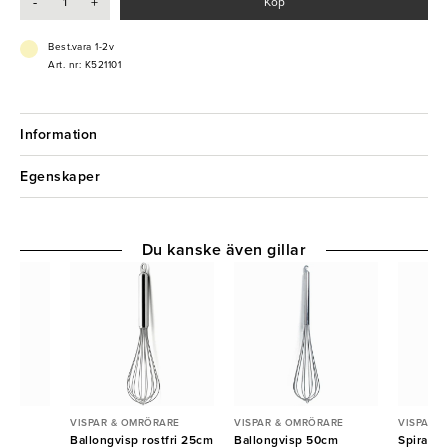
-
+
Köp
- Tål diskmaskin
Best.vara 1-2v
Art. nr: K521101
Information
Egenskaper
Du kanske även gillar
ARE
VISPAR & OMRÖRARE
VISPAR & OMRÖRARE
VISPAR 
tfri
Ballongvisp rostfri 25cm
Ballongvisp 50cm
Spiralvi