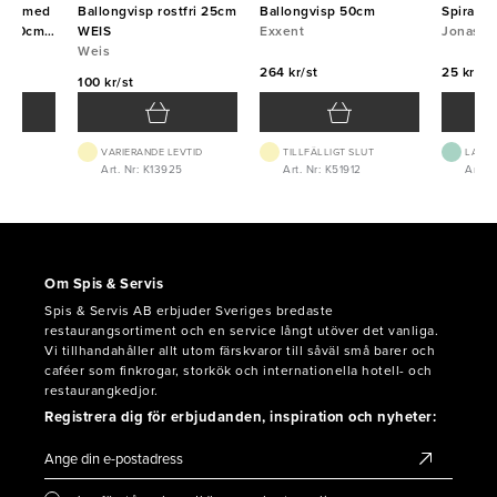
ten med
Ballongvisp rostfri 25cm
Ballongvisp 50cm
Spiralvi
aft 80cm
WEIS
Exxent
Jonas
Weis
264 kr/st
25 kr/st
100 kr/st
VARIERANDE LEVTID
TILLFÄLLIGT SLUT
LAGE
0
Art. Nr: K13925
Art. Nr: K51912
Art. N
Om Spis & Servis
Spis & Servis AB erbjuder Sveriges bredaste
restaurangsortiment och en service långt utöver det vanliga.
Vi tillhandahåller allt utom färskvaror till såväl små barer och
caféer som finkrogar, storkök och internationella hotell- och
restaurangkedjor.
Registrera dig för erbjudanden, inspiration och nyheter: