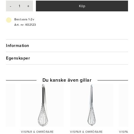
- Stabilt handtag
-
+
Köp
Best.vara 1-2v
Art. nr: K02123
Information
Egenskaper
Du kanske även gillar
ARE
VISPAR & OMRÖRARE
VISPAR & OMRÖRARE
VISPAR 