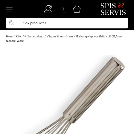
Hem
/
Kök
/
Köksredskap
/
Vispar & omrörare
/
Ballongvisp rostfritt stål 21,6cm
Nordic Ware