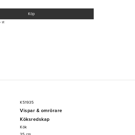
Köp
 st
K51935
Vispar & omrörare
Köksredskap
Kök
35
cm