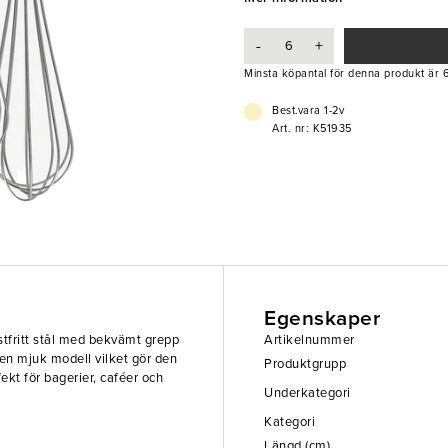
- Mjuk modell
- Effektiv visp
-
+
Minsta köpantal för denna produkt är 6
Best.vara 1-2v
Art. nr: K51935
Egenskaper
ostfritt stål med bekvämt grepp
Artikelnummer
 en mjuk modell vilket gör den
Produktgrupp
ekt för bagerier, caféer och
Underkategori
Kategori
Längd (cm)