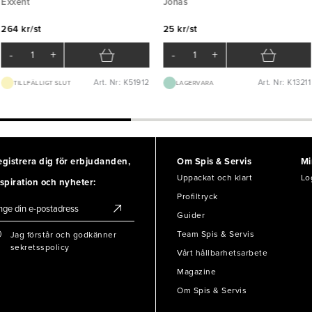
Exxent
Jonas
264 kr/st
25 kr/st
-
+
-
+
Art. Nr: K51912
Art. Nr: K13211
TILLFÄLLIGT SLUT
LAGERVARA
egistrera dig för erbjudanden,
Om Spis & Servis
Mi
Uppackat och klart
Lo
spiration och nyheter:
Profiltryck
Guider
Team Spis & Servis
Jag förstår och godkänner
sekretsspolicy
Vårt hållbarhetsarbete
Magazine
Om Spis & Servis