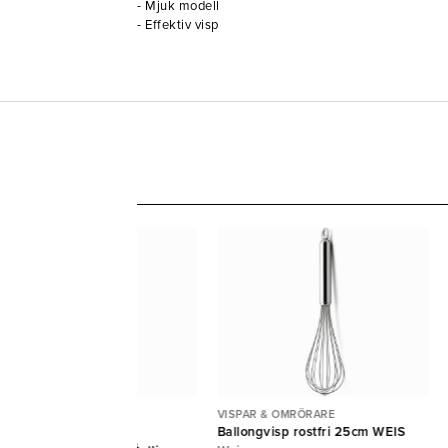
- Mjuk modell
- Effektiv visp
SPAR & OMRÖRARE
VISPAR & OMRÖRARE
rörare polyeten med
Ballongvisp rostfri 25cm WEIS