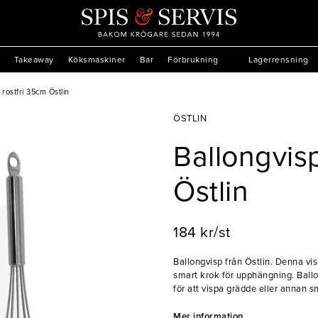
Takeaway
Köksmaskiner
Bar
Förbrukning
Lagerrensning
 rostfri 35cm Östlin
ÖSTLIN
Ballongvisp
Östlin
184 kr/st
Ballongvisp från Östlin. Denna vis
smart krok för upphängning. Ballo
för att vispa grädde eller annan s
- Max temperatur: 90°C
Mer information