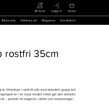
Bli kund
Logga in
Kassa
Bästa köp
Hållbara val
Magazine
Kundtjänst
 rostfri 35cm
p är tillverkad i rostfritt stål med bekvämt grepp och
ngvispen är i en mjuk modell vilket gör den utmärkt
met – perfekt för bagerier, caféer och restauranger!