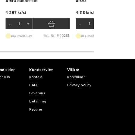
AR40 dubbelstift
AR30
4 297 kr/st
4 113 kr/st
-
+
-
+
Art. Nr: M40283
Art. Nr: K521
BEST.VARA 1-2V
BEST.VARA 1-2V
na sidor
Kundservice
Villkor
gga in
Kontakt
Köpvillkor
FAQ
Privacy policy
Leverans
Betalning
Returer