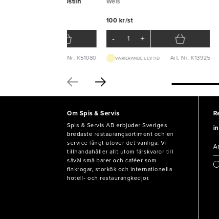
l/rostfritt skaft 80cm Östlin
Weis
tlin
100 kr/st
078 kr/st
-
+
-
+
Art. Nr: K51080
Art. Nr: K13925
BEST.VARA 1-2V
VARIERANDE LEVTID
Om Spis & Servis
R
Spis & Servis AB erbjuder Sveriges
in
bredaste restaurangsortiment och en
service långt utöver det vanliga. Vi
tillhandahåller allt utom färskvaror till
såväl små barer och caféer som
finkrogar, storkök och internationella
hotell- och restaurangkedjor.