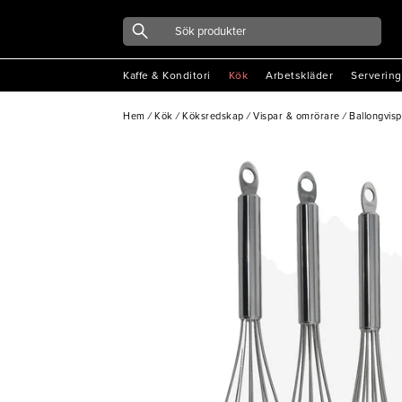
Kaffe & Konditori
Kök
Arbetskläder
Servering
Hem
/
Kök
/
Köksredskap
/
Vispar & omrörare
/
Ballongvisp