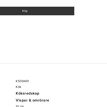
)
Köp
a
K509401
Kök
Köksredskap
Vispar & omrörare
10
cm