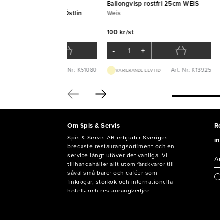
rörare polyeten med
Ballongvisp rostfri 25cm WEIS
l/rostfritt skaft 80cm Östlin
Weis
tlin
100 kr/st
078 kr/st
-
+
-
+
Art. Nr: K51080
Art. Nr: K13925
BEST.VARA 1-2V
VARIERANDE LEVTID
Om Spis & Servis
R
Spis & Servis AB erbjuder Sveriges
in
bredaste restaurangsortiment och en
service långt utöver det vanliga. Vi
tillhandahåller allt utom färskvaror till
såväl små barer och caféer som
finkrogar, storkök och internationella
hotell- och restaurangkedjor.