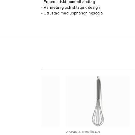
- Ergonomiskt gummihandtag
- Värmetålig och slitstark design
- Utrustad med upphängningsögla
SPAR & OMRÖRARE
VISPAR & OMRÖRARE