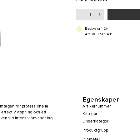
- Rostfritt stål och polypropen (PP
- Ergonomiskt gummihandtag
-
+
- Värmetålig och slitstark design
- Utrustad med upphängningsögl
Best.vara 1-2v
Art. nr: K509401
Egenskaper
amtagen för professionella
Artikelnummer
r effektiv vispning och ett
Kategori
en vid intensiv användning.
Underkategori
Produktgrupp
Diameter