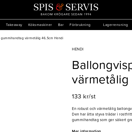
Takeaway
Köksmaskiner
Bar
Förbrukning
Lagerrensning
p gummihandtag värmetålig 46,5cm Hendi
HENDI
Ballongvi
värmetålig
133 kr/st
En robust och värmetålig ballongv
Den har åtta styva trådar i rostfri
gummihandtag som ger säkert grep
varma och kalla blandningar.
Mer information