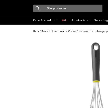
Kaffe & Konditori
Kök
Arbetskläder
Servering
Hem
/
Kök
/
Köksredskap
/
Vispar & omrörare
/
Ballongvis