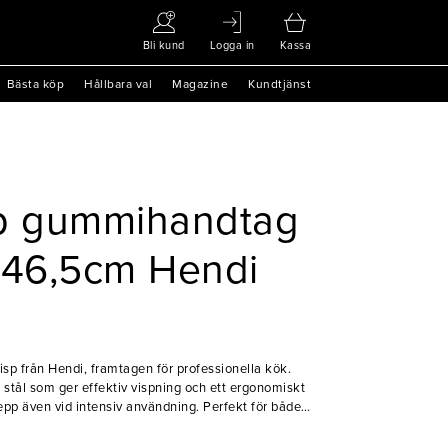
Bli kund
Logga in
Kassa
Bästa köp
Hållbara val
Magazine
Kundtjänst
sp gummihandtag
 46,5cm Hendi
isp från Hendi, framtagen för professionella kök.
tt stål som ger effektiv vispning och ett ergonomiskt
p även vid intensiv användning. Perfekt för både