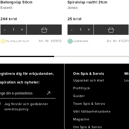
Ballongvisp 50cm
Spiralvisp rostfri 31cm
Exxent
Jonas
264 kr/st
25 kr/st
-
+
-
+
Art. Nr: K51912
Art. Nr: K13211
TILLFÄLLIGT SLUT
LAGERVARA
egistrera dig för erbjudanden,
Om Spis & Servis
Mi
Uppackat och klart
Lo
spiration och nyheter:
Profiltryck
Guider
Team Spis & Servis
Jag förstår och godkänner
sekretsspolicy
Vårt hållbarhetsarbete
Magazine
Om Spis & Servis