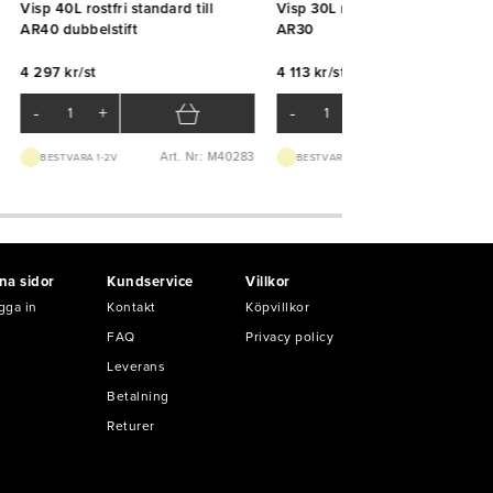
Visp 40L rostfri standard till
Visp 30L rostfri standard till Bj
AR40 dubbelstift
AR30
4 297 kr/st
4 113 kr/st
-
+
-
+
Art. Nr: M40283
Art. Nr: K521
BEST.VARA 1-2V
BEST.VARA 1-2V
na sidor
Kundservice
Villkor
gga in
Kontakt
Köpvillkor
FAQ
Privacy policy
Leverans
Betalning
Returer