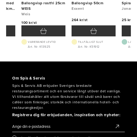
ten med
Ballongvisp rostfri 25cm
Ballongvisp 50cm
Spiralvi
aft 80cm
WEIS
Exxent
Jonas
Weis
264 kr/st
25 kr/st
100 kr/st
VARIERANDE LEVTID
TILLFÄLLIGT SLUT
LAGE
0
Art. Nr: K13925
Art. Nr: K51912
Art. N
Om Spis & Servis
Spis & Servis AB erbjuder Sveriges bredaste
restaurangsortiment och en service långt utöver det vanliga.
Vi tillhandahåller allt utom färskvaror till såväl små barer och
caféer som finkrogar, storkök och internationella hotell- och
restaurangkedjor.
Registrera dig för erbjudanden, inspiration och nyheter: