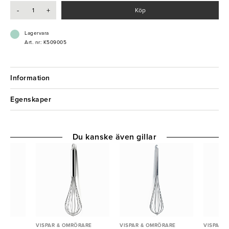
- Rostfritt stål och polypropen (PP)
-
+
Köp
- Ergonomiskt gummihandtag
- Värmetålig och slitstark design
- Utrustad med upphängningsögla
Lagervara
Art. nr: K509005
Information
Egenskaper
Du kanske även gillar
ARE
VISPAR & OMRÖRARE
VISPAR & OMRÖRARE
VISPAR 