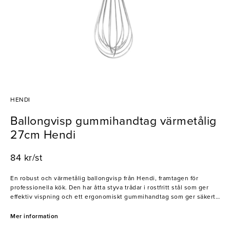
HENDI
Ballongvisp gummihandtag värmetålig
27cm Hendi
84 kr/st
En robust och värmetålig ballongvisp från Hendi, framtagen för
professionella kök. Den har åtta styva trådar i rostfritt stål som ger
effektiv vispning och ett ergonomiskt gummihandtag som ger säkert
grepp även vid intensiv användning. Perfekt för både varma och kalla
blandningar.
Mer information