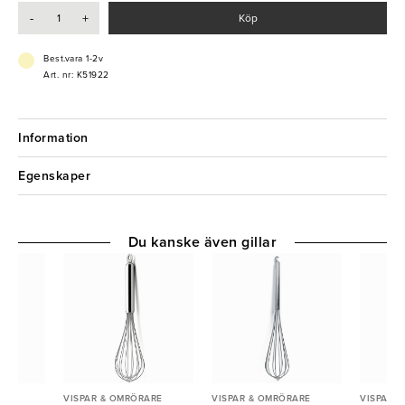
- Rostfritt stål
-
+
Köp
- Trähandtag
Best.vara 1-2v
Art. nr: K51922
Information
Egenskaper
Du kanske även gillar
ARE
VISPAR & OMRÖRARE
VISPAR & OMRÖRARE
VISPAR 