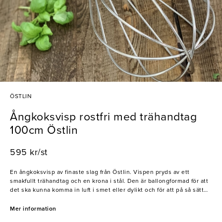
ÖSTLIN
Ångkoksvisp rostfri med trähandtag
100cm Östlin
595 kr/st
En ångkoksvisp av finaste slag från Östlin. Vispen pryds av ett
smakfullt trähandtag och en krona i stål. Den är ballongformad för att
det ska kunna komma in luft i smet eller dylikt och för att på så sätt
skapa bästa resultat. Denna ångkoksvisp är ett köksredskap som hör
hemma på alla bageri och i alla kök.
Mer information