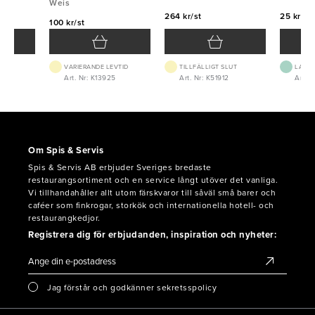
Weis
264 kr/st
25 kr/st
100 kr/st
VARIERANDE LEVTID
TILLFÄLLIGT SLUT
LAGE
0
Art. Nr: K13925
Art. Nr: K51912
Art. N
Om Spis & Servis
Spis & Servis AB erbjuder Sveriges bredaste
restaurangsortiment och en service långt utöver det vanliga.
Vi tillhandahåller allt utom färskvaror till såväl små barer och
caféer som finkrogar, storkök och internationella hotell- och
restaurangkedjor.
Registrera dig för erbjudanden, inspiration och nyheter:
Jag förstår och godkänner sekretsspolicy