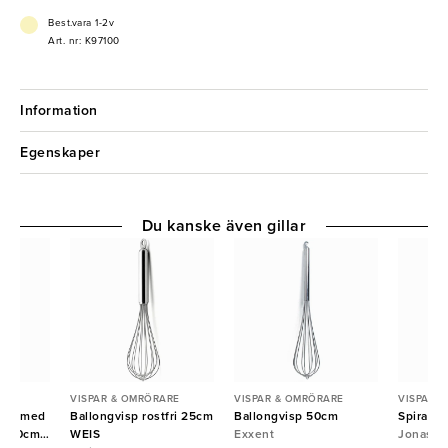
Best.vara 1-2v
Art. nr: K97100
Information
Egenskaper
Du kanske även gillar
ARE
VISPAR & OMRÖRARE
VISPAR & OMRÖRARE
VISPAR 
ten med
Ballongvisp rostfri 25cm
Ballongvisp 50cm
Spiralvi
aft 80cm
WEIS
Exxent
Jonas