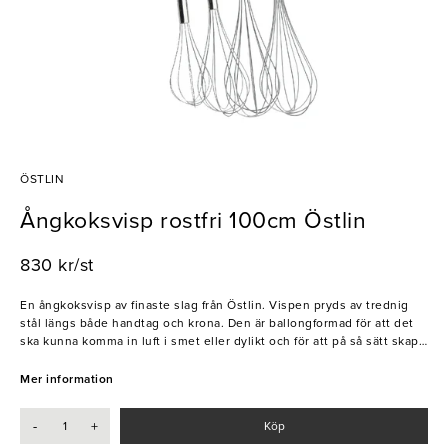
ÖSTLIN
Ångkoksvisp rostfri 100cm Östlin
830 kr/st
En ångkoksvisp av finaste slag från Östlin. Vispen pryds av trednig
stål längs både handtag och krona. Den är ballongformad för att det
ska kunna komma in luft i smet eller dylikt och för att på så sätt skapa
bästa resultat. Denna ångkoksvisp är ett köksredskap som hör
hemma på alla bageri och i alla kök.
Mer information
- Rostfritt stål
-
+
Köp