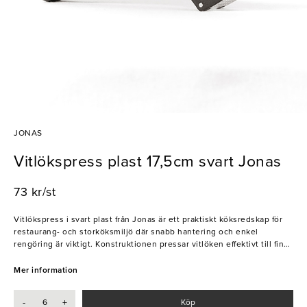
JONAS
Vitlökspress plast 17,5cm svart Jonas
73 kr/st
Vitlökspress i svart plast från Jonas är ett praktiskt köksredskap för
restaurang- och storköksmiljö där snabb hantering och enkel
rengöring är viktigt. Konstruktionen pressar vitlöken effektivt till fin
konsistens utan att behöva skala klyftan helt. Låg vikt och
ergonomisk form gör den smidig i daglig drift.
Mer information
- Lätt och ergonomisk konstruktion
-
+
Köp
- Effektiv pressning av vitlök