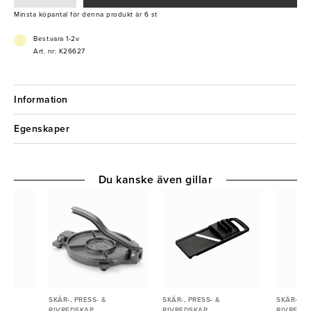
Minsta köpantal för denna produkt är 6 st
Best.vara 1-2v
Art. nr: K26627
Information
Egenskaper
Du kanske även gillar
SKÄR-, PRESS- &
SKÄR-, PRESS- &
SKÄR-, PR
RIVREDSKAP
RIVREDSKAP
RIVREDS