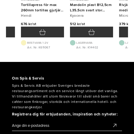
 fin
Tortillapress för max
Mandolin plast B12,5cm
Rivjärn
260mm tortillas gjutjärn
L35,5cm svart stor
medium 
Hendi
Hendi
Kyocera
Kyocera
Micropl
Micropl
676 kr/st
512 kr/st
379 kr/s
BEST.VARA 1-2V
LAGERVARA
LAGE
4
Art. Nr: K611067
Art. Nr: K14402
Art. 
Om Spis & Servis
Spis & Servis AB erbjuder Sveriges bredaste
restaurangsortiment och en service långt utöver det vanliga.
Vi tillhandahåller allt utom färskvaror till såväl små barer och
caféer som finkrogar, storkök och internationella hotell- och
restaurangkedjor.
Registrera dig för erbjudanden, inspiration och nyheter: