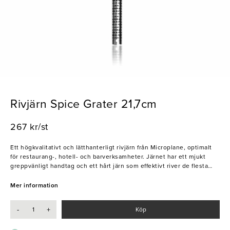
Rivjärn Spice Grater 21,7cm
267 kr/st
Ett högkvalitativt och lätthanterligt rivjärn från Microplane, optimalt
för restaurang-, hotell- och barverksamheter. Järnet har ett mjukt
greppvänligt handtag och ett hårt järn som effektivt river de flesta
råvarorna och framhäver dess smak. Rivjärnet har en praktisk design
och är ett perfekt verktyg för att riva kryddor direkt över tallrikar eller
Mer information
drinkar för smaksättning och dekoration. Rivjärnet är slittåligt och
kommer vara en pålitlig följeslagare i många år framöver.
-
+
Köp
- Tilltalande design