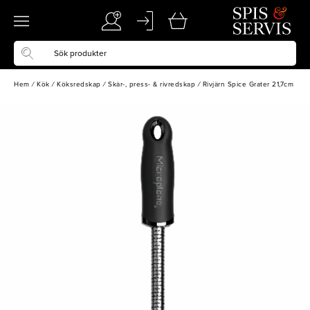
Hem
/
Kök
/
Köksredskap
/
Skär-, press- & rivredskap
/
Rivjärn Spice Grater 21,7cm