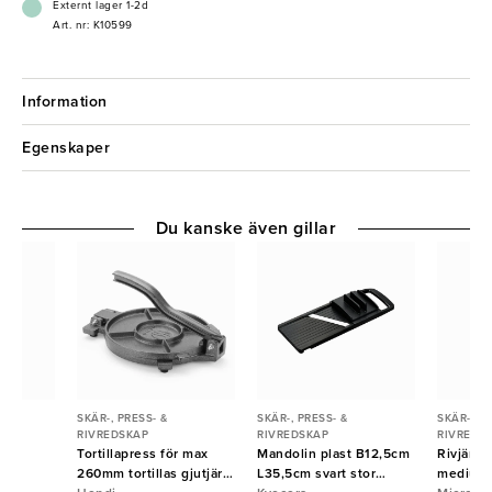
- Greppvänligt handtag
Externt lager 1-2d
- Vassa blad
Art. nr: K10599
Information
Egenskaper
Du kanske även gillar
SKÄR-, PRESS- &
SKÄR-, PRESS- &
SKÄR-, PR
RIVREDSKAP
RIVREDSKAP
RIVREDS
 fin
Tortillapress för max
Mandolin plast B12,5cm
Rivjärn
260mm tortillas gjutjärn
L35,5cm svart stor
medium 