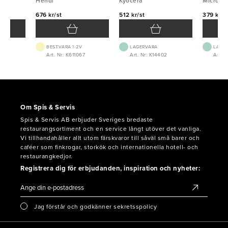
Hendi
Hendi
Kyocera
Kyocera
Micropl
Micropl
676 kr/st
512 kr/st
379 kr/s
BEST.VARA 1-2V
LAGERVARA
LAGE
4
Art. Nr: K611067
Art. Nr: K14402
Art. 
Om Spis & Servis
Spis & Servis AB erbjuder Sveriges bredaste
restaurangsortiment och en service långt utöver det vanliga.
Vi tillhandahåller allt utom färskvaror till såväl små barer och
caféer som finkrogar, storkök och internationella hotell- och
restaurangkedjor.
Registrera dig för erbjudanden, inspiration och nyheter:
Jag förstår och godkänner sekretsspolicy