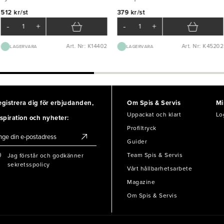
512 kr/st
379 kr/st
-
+
-
+
Art. Nr: K14402
Art. Nr: K45202
LAGERVARA
LAGERVARA
egistrera dig för erbjudanden,
Om Spis & Servis
Mi
Uppackat och klart
Lo
spiration och nyheter:
Profiltryck
Guider
Team Spis & Servis
Jag förstår och godkänner
sekretsspolicy
Vårt hållbarhetsarbete
Magazine
Om Spis & Servis