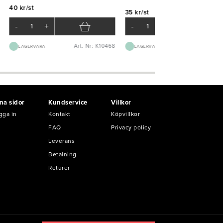
40 kr/st
35 kr/st
-
+
-
+
Art. Nr: K10468
Art. Nr: K65
LAGERVARA
LAGERVARA
na sidor
Kundservice
Villkor
gga in
Kontakt
Köpvillkor
FAQ
Privacy policy
Leverans
Betalning
Returer