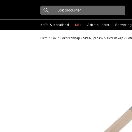
Kaffe & Konditori
Kök
Arbetskläder
Servering
Hem
/
Kök
/
Köksredskap
/
Skär-, press- & rivredskap
/
Pot