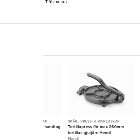
- Trähandtag
ÄR-, PRESS- & RIVREDSKAP
SKÄR-, PRESS- & RIVREDSKAP
vjärn Gourmet fin svart handtag
Tortillapress för max 260mm
croplane
tortillas gjutjärn Hendi
Hendi