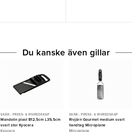
Du kanske även gillar
SKÄR-, PRESS- & RIVREDSKAP
SKÄR-, PRESS- & RIVREDSKAP
Mandolin plast B12,5cm L35,5cm
Rivjärn Gourmet medium svart
svart stor Kyocera
handtag Microplane
Kyocera
Microplane