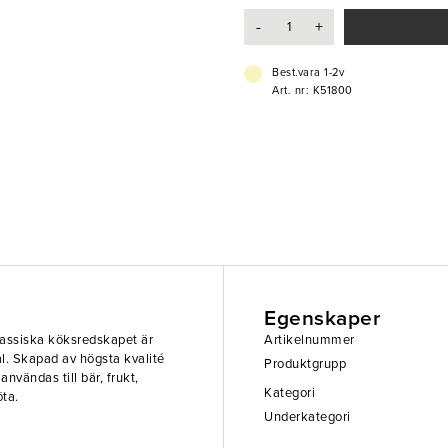
- Trähandtag
-
+
Best.vara 1-2v
Art. nr: K51800
Egenskaper
klassiska köksredskapet är
Artikelnummer
ål. Skapad av högsta kvalité
Produktgrupp
nvändas till bär, frukt,
Kategori
öta.
Underkategori