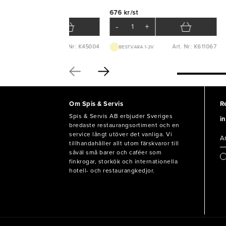
9 kr/st
676 kr/st
-
+
-
+
Art. Nr: K45004
Art. Nr: K611067
LAGERVARA
BEST.VARA 1-2V
Om Spis & Servis
R
Spis & Servis AB erbjuder Sveriges
in
bredaste restaurangsortiment och en
service långt utöver det vanliga. Vi
tillhandahåller allt utom färskvaror till
såväl små barer och caféer som
finkrogar, storkök och internationella
hotell- och restaurangkedjor.