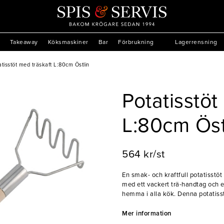
Takeaway
Köksmaskiner
Bar
Förbrukning
Lagerrensning
atisstöt med träskaft L:80cm Östlin
Potatisstöt
L:80cm Öst
564 kr/st
En smak- och kraftfull potatisstöt
med ett vackert trä-handtag och e
hemma i alla kök. Denna potatisstö
grönsaker - vad man än önskar at
Mer information
- Rostfritt stål