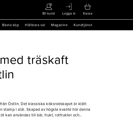
Bli kund
Logga in
Kassa
Bästa köp
Hållbara val
Magazine
Kundtjänst
 med träskaft
lin
 från Östlin. Det klassiska köksredskapet är klätt
n stamp i stål. Skapad av högsta kvalité hör denna
t kan användas till bär, frukt, rotfrukter och
t stöta.