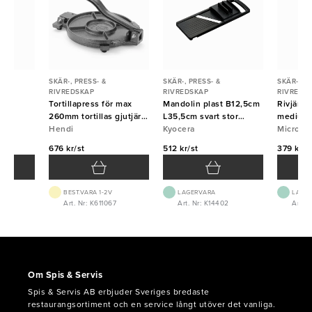
SKÄR-, PRESS- &
SKÄR-, PRESS- &
SKÄR-, PR
RIVREDSKAP
RIVREDSKAP
RIVREDS
 fin
Tortillapress för max
Mandolin plast B12,5cm
Rivjärn
260mm tortillas gjutjärn
L35,5cm svart stor
medium 
Hendi
Hendi
Kyocera
Kyocera
Micropl
Micropl
676 kr/st
512 kr/st
379 kr/s
BEST.VARA 1-2V
LAGERVARA
LAGE
4
Art. Nr: K611067
Art. Nr: K14402
Art. 
Om Spis & Servis
Spis & Servis AB erbjuder Sveriges bredaste
restaurangsortiment och en service långt utöver det vanliga.