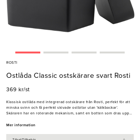
ROSTI
Ostlåda Classic ostskärare svart Rosti
369 kr/st
Klassisk ostlåda med integrerad ostskärare från Rosti, perfekt för att
minska svinn och få perfekt skivade ostbitar utan 'kälkbackar'.
Skäraren har en roterande mekanism, samt en botten som dras uppåt
för varje skiva som skärs för att underlätta arbetet och ge ett jämnt
resultat. Ett praktiskt kökstillbehör för restaurang- och hotellbufféer.
Mer information
- Tål diskmaskin
Tillval/Tillbehör