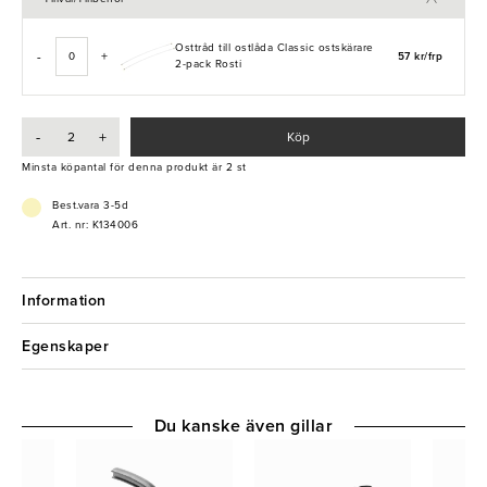
- Passar med osttråd (art.nr. K134100)
Osttråd till ostlåda Classic ostskärare
-
+
57 kr/frp
2-pack Rosti
-
+
Köp
Minsta köpantal för denna produkt är 2 st
Best.vara 3-5d
Art. nr: K134006
Information
Egenskaper
Du kanske även gillar