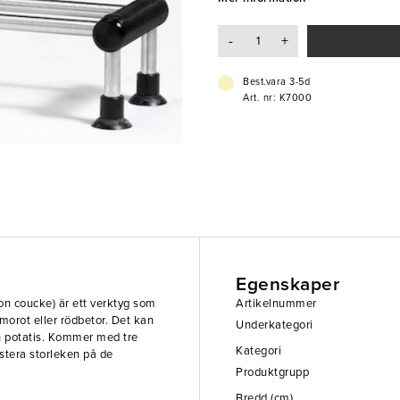
-Strimla
-
+
-Svarva
-Effektivt
-Smidigt
Best.vara 3-5d
Art. nr: K7000
Egenskaper
on coucke) är ett verktyg som
Artikelnummer
morot eller rödbetor. Det kan
Underkategori
h potatis. Kommer med tre
Kategori
ustera storleken på de
Produktgrupp
Bredd (cm)