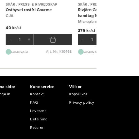
SKÄR-, PRESS- & RIVREDSKAP
SKÄR-, PRESS- & RIVREDSKAP
Osthyvel rostfri Gourme
Rivjärn Gourmet grov svart
CJA
handtag Microplane
Microplane
40 kr/st
379 kr/st
-
+
-
+
Art. Nr: K10468
Art. Nr: K45
LAGERVARA
LAGERVARA
na sidor
Kundservice
Villkor
gga in
Kontakt
Köpvillkor
FAQ
Privacy policy
Leverans
Betalning
Returer