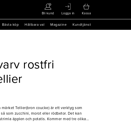
Bli kund
Logga in
Kassa
Bästa köp
Hållbara val
Magazine
Kundtjänst
arv rostfri
llier
märket Tellier(bron coucke) är ett verktyg som
 så som zucchini, morot eller rödbetor. Det kan
strimla äpplen och potatis. Kommer med tre olika
 ska kunna justera storleken på de svarvade