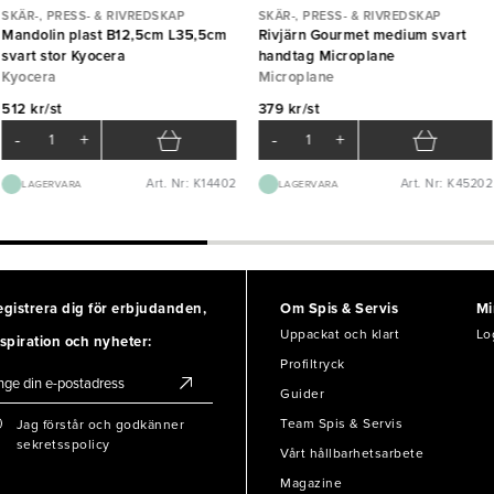
SKÄR-, PRESS- & RIVREDSKAP
SKÄR-, PRESS- & RIVREDSKAP
Mandolin plast B12,5cm L35,5cm
Rivjärn Gourmet medium svart
svart stor Kyocera
handtag Microplane
Kyocera
Microplane
512 kr/st
379 kr/st
-
+
-
+
Art. Nr: K14402
Art. Nr: K45202
LAGERVARA
LAGERVARA
egistrera dig för erbjudanden,
Om Spis & Servis
Mi
Uppackat och klart
Lo
spiration och nyheter:
Profiltryck
Guider
Team Spis & Servis
Jag förstår och godkänner
sekretsspolicy
Vårt hållbarhetsarbete
Magazine