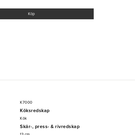
Köp
K7000
Köksredskap
Kök
Skär-, press- & rivredskap
13
cm