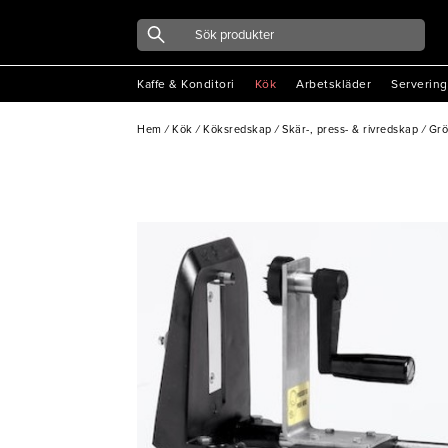
Kaffe & Konditori
Kök
Arbetskläder
Servering
Hem
/
Kök
/
Köksredskap
/
Skär-, press- & rivredskap
/
Grö