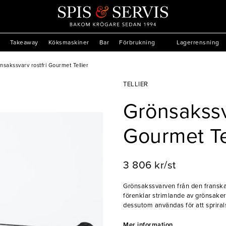
Takeaway
Köksmaskiner
Bar
Förbrukning
Lagerrensning
nsakssvarv rostfri Gourmet Tellier
TELLIER
Grönsakssv
Gourmet Te
3 806 kr/st
Grönsakssvarven från den franska 
förenklar strimlande av grönsaker
dessutom användas för att spriral
sorters knivar för att användaren
grönsakerna.
Mer information