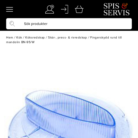
Hem
/
Kök
/
Köksredskap
/
Skär-, press- & rivredskap
/
Fingerskydd rund till
mandolin BN-95/W