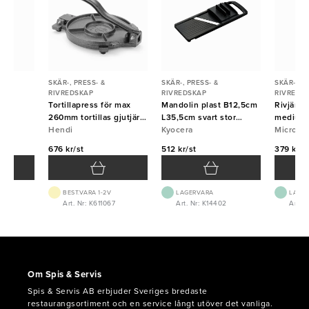
SKÄR-, PRESS- &
SKÄR-, PRESS- &
SKÄR-, PR
RIVREDSKAP
RIVREDSKAP
RIVREDS
 fin
Tortillapress för max
Mandolin plast B12,5cm
Rivjärn
260mm tortillas gjutjärn
L35,5cm svart stor
medium 
Hendi
Hendi
Kyocera
Kyocera
Micropl
Micropl
676 kr/st
512 kr/st
379 kr/s
BEST.VARA 1-2V
LAGERVARA
LAGE
4
Art. Nr: K611067
Art. Nr: K14402
Art. 
Om Spis & Servis
Spis & Servis AB erbjuder Sveriges bredaste
restaurangsortiment och en service långt utöver det vanliga.