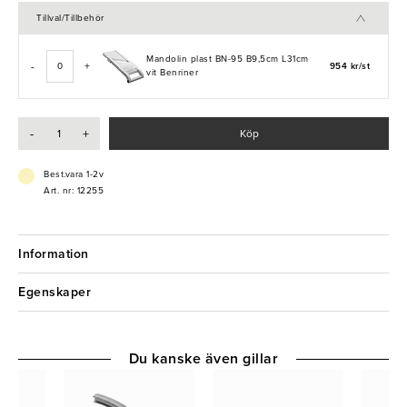
kockkniv. Samtliga produkter är tillverkade av rostfritt stål och
Tillval/Tillbehör
livsmedelsklassad plast.
Mandolin plast BN-95 B9,5cm L31cm
-
+
954 kr/st
vit Benriner
-
+
Köp
Best.vara 1-2v
Art. nr: 12255
Information
Egenskaper
Du kanske även gillar