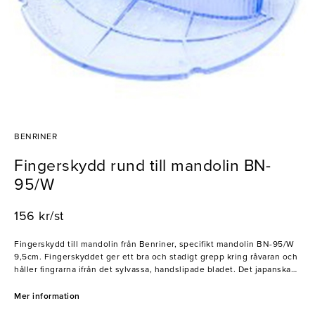
BENRINER
Fingerskydd rund till mandolin BN-
95/W
156 kr/st
Fingerskydd till mandolin från Benriner, specifikt mandolin BN-95/W
9,5cm. Fingerskyddet ger ett bra och stadigt grepp kring råvaran och
håller fingrarna ifrån det sylvassa, handslipade bladet. Det japanska
varumärket Benriner har gjort sig speciellt kända för sina
högkvalitativa mandoliner. De handslipade bladen är av rostfritt stål
Mer information
och erhåller samma skärpa som hos en professionell japansk