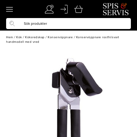
Hem
/
Kök
/
Köksredskap
/
Konservöppnare
/
Konservöppnare rostfri/svart
handmodell med vred