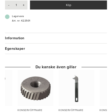
- Passar alla typer av konservburkar
-
+
Köp
- Enkel och trygg hantering
Lagervara
Art. nr: K22501
Information
Egenskaper
Du kanske även gillar
E
KONSERVÖPPNARE
KONSERVÖPPNARE
KONSERV