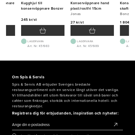
rvöppnare
Kugghjul till
Konservöppnare hand
Konserv
konservöppnare Bonzer
plast/rostfri 15cm
skaftet
Jonas
Bonzer
Bonzer
245 kr/st
27 kr/st
1 804 kr
LAGERVARA
LAGERVARA
LAGE
2
Art. Nr: K51983
Art. Nr: K51989
Art. N
Om Spis & Servis
Spis & Servis AB erbjuder Sveriges bredaste
restaurangsortiment och en service långt utöver det vanliga.
Vi tillhandahåller allt utom färskvaror till såväl små barer och
caféer som finkrogar, storkök och internationella hotell- och
restaurangkedjor.
Registrera dig för erbjudanden, inspiration och nyheter: