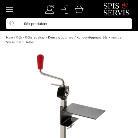
Hem
/
Kök
/
Köksredskap
/
Konservöppnare
/
Konservöppnare bänk manuell
55cm rostfri Tellier