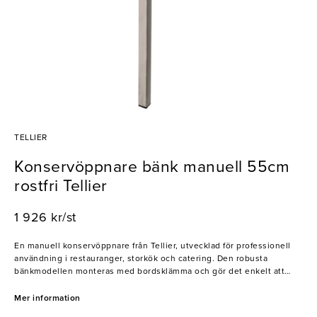
TELLIER
Konservöppnare bänk manuell 55cm
rostfri Tellier
1 926 kr/st
En manuell konservöppnare från Tellier, utvecklad för professionell
användning i restauranger, storkök och catering. Den robusta
bänkmodellen monteras med bordsklämma och gör det enkelt att
snabbt öppna stora mängder konservburkar i det dagliga köksarbetet.
Konservöppnaren har ett slitstarkt huvud i komposit, skaft i nickelstål
Mer information
och en stabil bas i epoxibelagt stål. Den rostfria kniven ger effektiv