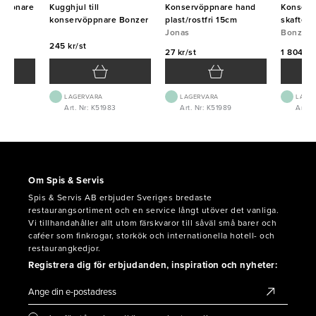
rvöppnare
Kugghjul till
Konservöppnare hand
Konserv
konservöppnare Bonzer
plast/rostfri 15cm
skaftet
Jonas
Bonzer
Bonzer
245 kr/st
27 kr/st
1 804 kr
LAGERVARA
LAGERVARA
LAGE
2
Art. Nr: K51983
Art. Nr: K51989
Art. N
Om Spis & Servis
Spis & Servis AB erbjuder Sveriges bredaste
restaurangsortiment och en service långt utöver det vanliga.
Vi tillhandahåller allt utom färskvaror till såväl små barer och
caféer som finkrogar, storkök och internationella hotell- och
restaurangkedjor.
Registrera dig för erbjudanden, inspiration och nyheter: