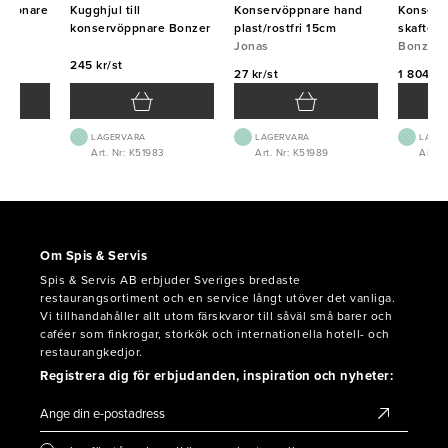
rvöppnare
Kugghjul till
Konservöppnare hand
Konserv
konservöppnare Bonzer
plast/rostfri 15cm
skaftet
Jonas
Bonzer
Bonzer
245 kr/st
27 kr/st
1 804 kr
LAGERVARA
LAGERVARA
LAGE
2
Art. Nr: K51983
Art. Nr: K51989
Art. N
Om Spis & Servis
Spis & Servis AB erbjuder Sveriges bredaste
restaurangsortiment och en service långt utöver det vanliga.
Vi tillhandahåller allt utom färskvaror till såväl små barer och
caféer som finkrogar, storkök och internationella hotell- och
restaurangkedjor.
Registrera dig för erbjudanden, inspiration och nyheter: