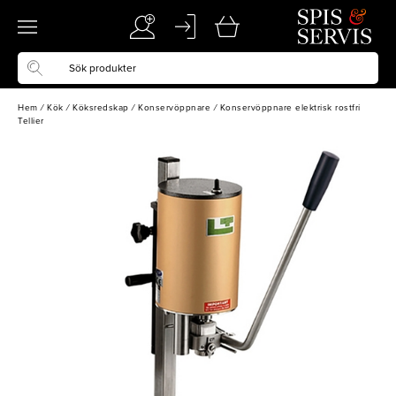
Hem
/
Kök
/
Köksredskap
/
Konservöppnare
/
Konservöppnare elektrisk rostfri
Tellier