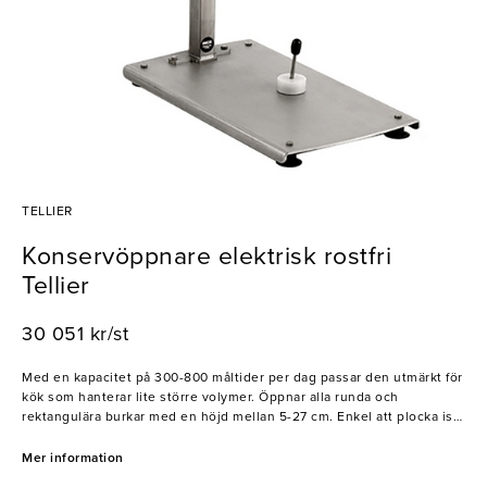
TELLIER
Konservöppnare elektrisk rostfri
Tellier
30 051 kr/st
Med en kapacitet på 300-800 måltider per dag passar den utmärkt för
kök som hanterar lite större volymer. Öppnar alla runda och
rektangulära burkar med en höjd mellan 5-27 cm. Enkel att plocka isär
för att rengöra, och uppfyller kraven för HACCP. Tillverkad av
rostsäkra material, kugghjulet är tillverkat av härdat stål och är
Mer information
behandlat för att motverka rost. Detta är en bordsmodell, med bas