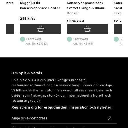
rvöppnare
Kugghjul till
Konservöppnare bänk
Konservö
konservöppnare Bonzer
skaftets längd 580mm
handmod
Bonzer
Bonzer
Exxent
245 kr/st
1 804 kr/st
171 kr/st
LAGERVARA
LAGERVARA
LAGE
2
Art. Nr: K51983
Art. Nr: K51981
Art. 
Om Spis & Servis
Spis & Servis AB erbjuder Sveriges bredaste
restaurangsortiment och en service långt utöver det vanliga.
Vi tillhandahåller allt utom färskvaror till såväl små barer och
caféer som finkrogar, storkök och internationella hotell- och
restaurangkedjor.
Registrera dig för erbjudanden, inspiration och nyheter: