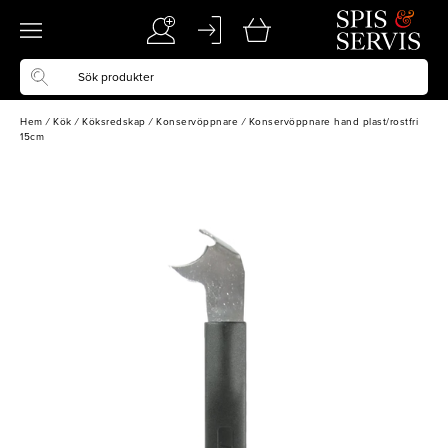
Hem
/
Kök
/
Köksredskap
/
Konservöppnare
/
Konservöppnare hand plast/rostfri
15cm