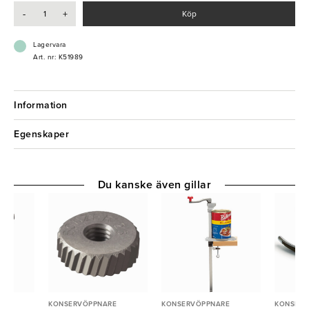
- Enkel och säker att använda
-
+
Köp
- Tillverkad i hög kvalitet
Lagervara
Art. nr: K51989
Information
Egenskaper
Du kanske även gillar
E
KONSERVÖPPNARE
KONSERVÖPPNARE
KONSERV