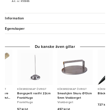
Art. nr: K10986
Information
Egenskaper
Du kanske även gillar
RIGT
KÖKSREDSKAP ÖVRIGT
KÖKSREDSKAP ÖVRIGT
KÖKSRED
u Pure
Bongspett rostfri 22cm
Smashjärn Skuru Ø13cm
Bläckpe
000st
FrankHugo
5mm Vrakberget
FrankHugo
Vrakberget
727 kr/f
57 kr/st
457 kr/st