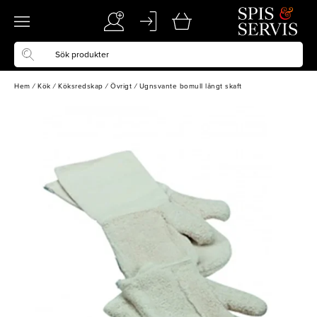
Hem
/
Kök
/
Köksredskap
/
Övrigt
/
Ugnsvante bomull långt skaft