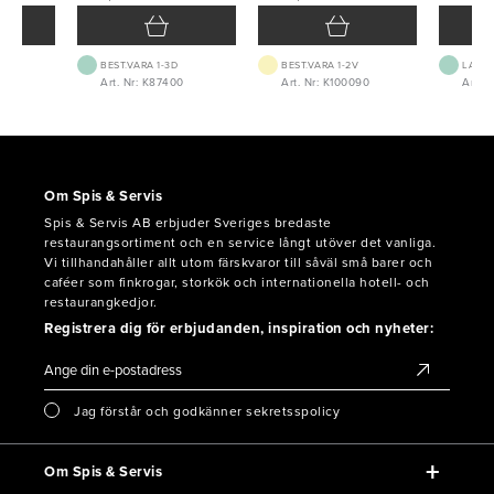
BEST.VARA 1-3D
BEST.VARA 1-2V
LAGE
Art. Nr: K87400
Art. Nr: K100090
Art. N
Om Spis & Servis
Spis & Servis AB erbjuder Sveriges bredaste
restaurangsortiment och en service långt utöver det vanliga.
Vi tillhandahåller allt utom färskvaror till såväl små barer och
caféer som finkrogar, storkök och internationella hotell- och
restaurangkedjor.
Registrera dig för erbjudanden, inspiration och nyheter:
Jag förstår och godkänner sekretsspolicy
Om Spis & Servis