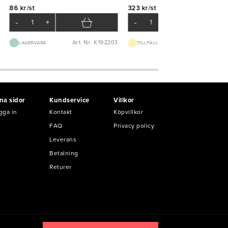
86 kr/st
323 kr/st
-
+
-
+
Art. Nr: K192203
Art. Nr: K51
LAGERVARA
TILLFÄLLIGT SLUT
na sidor
Kundservice
Villkor
gga in
Kontakt
Köpvillkor
FAQ
Privacy policy
Leverans
Betalning
Returer