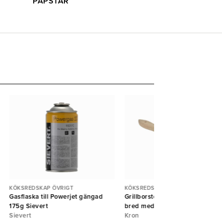
PAPSTAR
KÖKSREDSKAP ÖVRIGT
KÖKSREDSKAP ÖVRIGT
Gasflaska till Powerjet gängad
Grillborste huggblocksborste
175g Sievert
bred med handtag
Sievert
Kron