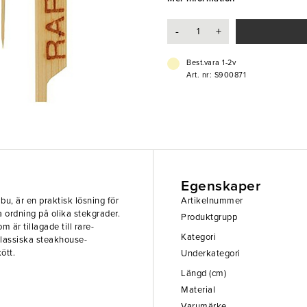
- Markerar rare-temperatur
-
+
- Tillverkad i hållbart babmu
- Kan återanvändas
Best.vara 1-2v
Art. nr: S900871
Egenskaper
, är en praktisk lösning för
Artikelnummer
la ordning på olika stekgrader.
Produktgrupp
 är tillagade till rare-
Kategori
klassiska steakhouse-
ött.
Underkategori
Längd (cm)
Material
Varumärke