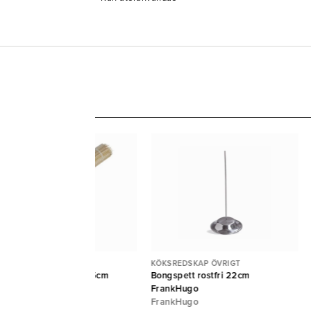
KSREDSKAP ÖVRIGT
KÖKSREDSKAP ÖVRIGT
illspett bambu Pure 15cm
Bongspett rostfri 22cm
Ø2,5mm 5000st {E}
FrankHugo
APSTAR
FrankHugo