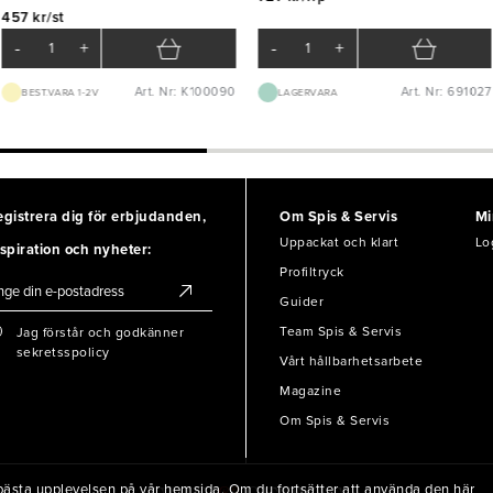
457 kr/st
-
+
-
+
Art. Nr: K100090
Art. Nr: 691027
BEST.VARA 1-2V
LAGERVARA
egistrera dig för erbjudanden,
Om Spis & Servis
Mi
Uppackat och klart
Lo
spiration och nyheter:
Profiltryck
Guider
Team Spis & Servis
Jag förstår och godkänner
sekretsspolicy
Vårt hållbarhetsarbete
Magazine
Om Spis & Servis
en bästa upplevelsen på vår hemsida. Om du fortsätter att använda den här