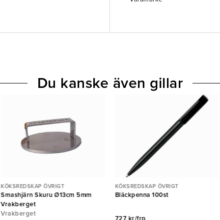
Du kanske även gillar
KÖKSREDSKAP ÖVRIGT
KÖKSREDSKAP ÖVRIGT
Smashjärn Skuru Ø13cm 5mm
Bläckpenna 100st
Vrakberget
Vrakberget
727 kr/frp