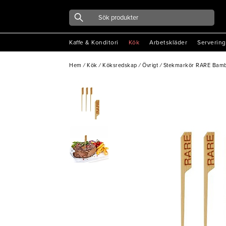
Kaffe & Konditori
Kök
Arbetskläder
Servering
Hem
/
Kök
/
Köksredskap
/
Övrigt
/
Stekmarkör RARE Bamb