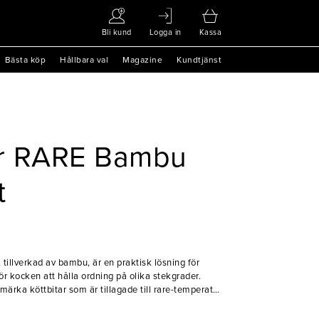
Bli kund
Logga in
Kassa
Bästa köp
Hållbara val
Magazine
Kundtjänst
r RARE Bambu
t
illverkad av bambu, är en praktisk lösning för
för kocken att hålla ordning på olika stekgrader.
ärka köttbitar som är tillagade till rare-temperatur
 både klassiska steakhouse-restauranger och andra