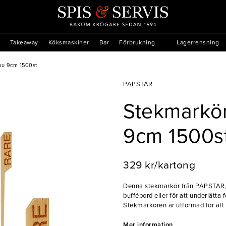
Takeaway
Köksmaskiner
Bar
Förbrukning
Lagerrensning
u 9cm 1500st
PAPSTAR
Stekmarkö
9cm 1500s
329 kr/kartong
Denna stekmarkör från PAPSTAR, t
buffébord eller för att underlätta 
Stekmarkören är utformad för att m
och är ett oumbärligt redskap på
restauranger som serverar kött.
Mer information