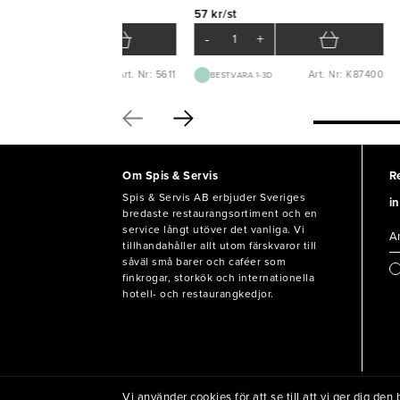
0 kr/krt
57 kr/st
-
+
-
+
Art. Nr: 5611
Art. Nr: K87400
BEST.VARA 1-2V
BEST.VARA 1-3D
Om Spis & Servis
R
Spis & Servis AB erbjuder Sveriges
in
bredaste restaurangsortiment och en
service långt utöver det vanliga. Vi
tillhandahåller allt utom färskvaror till
såväl små barer och caféer som
finkrogar, storkök och internationella
hotell- och restaurangkedjor.
Vi använder cookies för att se till att vi ger dig d