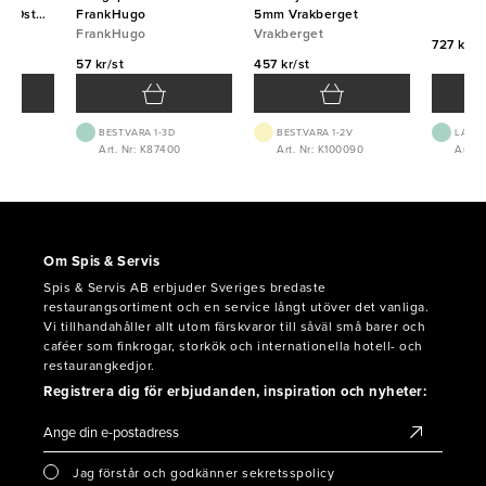
000st
FrankHugo
5mm Vrakberget
FrankHugo
Vrakberget
727 kr/f
57 kr/st
457 kr/st
BEST.VARA 1-3D
BEST.VARA 1-2V
LAGE
Art. Nr: K87400
Art. Nr: K100090
Art. N
Om Spis & Servis
Spis & Servis AB erbjuder Sveriges bredaste
restaurangsortiment och en service långt utöver det vanliga.
Vi tillhandahåller allt utom färskvaror till såväl små barer och
caféer som finkrogar, storkök och internationella hotell- och
restaurangkedjor.
Registrera dig för erbjudanden, inspiration och nyheter:
Jag förstår och godkänner sekretsspolicy