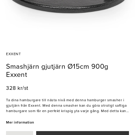
EXXENT
Smashjärn gjutjärn Ø15cm 900g
Exxent
328 kr/st
Ta dina hamburgare till nästa nivå med denna hamburger smasher i
gjutjärn från Exxent. Med denna smasher kan du göra otroligt saftiga
hamburgare som får en perfekt krispig yta varje gång. Med detta kan
du imponera på dina gäster med läckra och goda hamburgare, oavsett
om du är en hemmakock eller jobbar på resturang. Köp nu och njut!
Mer information
- Gjutjärn