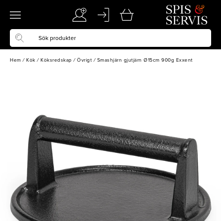
Hem
/
Kök
/
Köksredskap
/
Övrigt
/
Smashjärn gjutjärn Ø15cm 900g Exxent