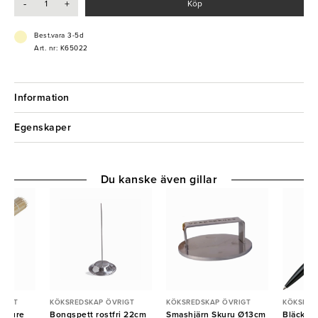
-
+
Köp
- Slitstark
- Hållbar
Best.vara 3-5d
Art. nr: K65022
Information
Egenskaper
Du kanske även gillar
RIGT
KÖKSREDSKAP ÖVRIGT
KÖKSREDSKAP ÖVRIGT
KÖKSRED
u Pure
Bongspett rostfri 22cm
Smashjärn Skuru Ø13cm
Bläckpe