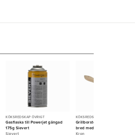
KÖKSREDSKAP ÖVRIGT
KÖKSREDSKAP ÖVRIGT
Gasflaska till Powerjet gängad
Grillborste huggblocksborste
175g Sievert
bred med handtag
Sievert
Kron