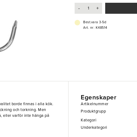
- Tål diskmaskin
-
+
Best.vara 3-5d
Art. nr: K48514
Egenskaper
litet borde finnas i alla kök.
Artikelnummer
yckning och torkning. Men
Produktgrupp
, eller varför inte hänga på
Kategori
Underkategori