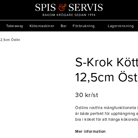
Takeaway
Köksmaskiner
Bar
Förbrukning
Lagerrensning
12,5cm Östlin
S-Krok Kött
12,5cm Öst
30 kr/st
Östlins rostfria mångfunktionella 
är både perfekt för upphängning a
bra i köket för att hänga köksredsk
och borstar.
- Mångfunktionell
Mer information
- Rostfritt stål