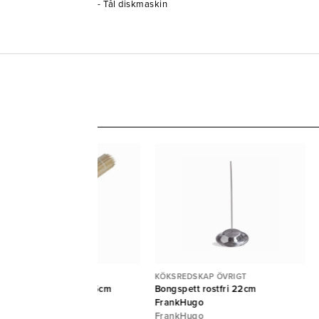
- Tål diskmaskin
KSREDSKAP ÖVRIGT
KÖKSREDSKAP ÖVRIGT
illspett bambu Pure 15cm
Bongspett rostfri 22cm
Ø2,5mm 5000st {E}
FrankHugo
APSTAR
FrankHugo