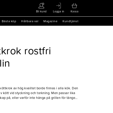
Bli kund
Logga in
Kassa
Bästa köp
Hållbara val
Magazine
Kundtjänst
krok rostfri
lin
köttkrok av hög kvalitet borde finnas i alla kök. Den
v kött vid styckning och torkning. Men passar lika
ap på, eller varför inte hänga på grillen för tänger