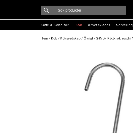
Kaffe & Konditori
Kök
Arbetskläder
Servering
Hem
/
Kök
/
Köksredskap
/
Övrigt
/
S-Krok Köttkrok rostfri 