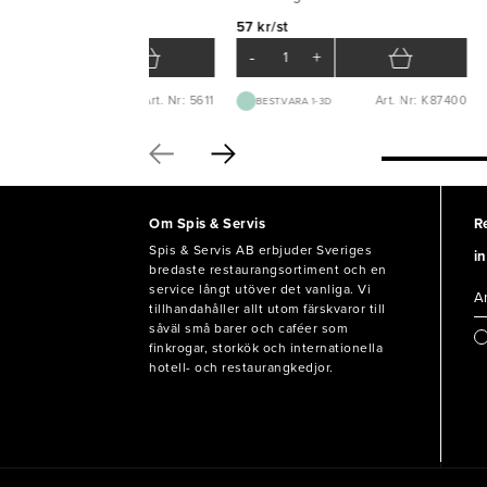
0 kr/krt
57 kr/st
-
+
-
+
Art. Nr: 5611
Art. Nr: K87400
BEST.VARA 1-2V
BEST.VARA 1-3D
Om Spis & Servis
R
Spis & Servis AB erbjuder Sveriges
in
bredaste restaurangsortiment och en
service långt utöver det vanliga. Vi
tillhandahåller allt utom färskvaror till
såväl små barer och caféer som
finkrogar, storkök och internationella
hotell- och restaurangkedjor.