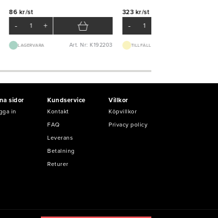
86 kr/st
323 kr/st
-
+
-
+
Art. Nr: K192203
Art. Nr: K51
LAGERVARA
TILLFÄLLIGT SLUT
na sidor
Kundservice
Villkor
gga in
Kontakt
Köpvillkor
FAQ
Privacy policy
Leverans
Betalning
Returer