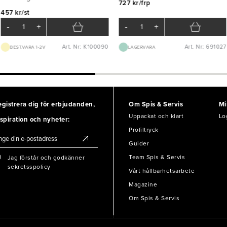
727 kr/frp
457 kr/st
-
+
-
+
Art. Nr: K100090
Art. Nr: 691027
BEST.VARA 1-2V
LAGERVARA
egistrera dig för erbjudanden,
Om Spis & Servis
Mi
Uppackat och klart
Lo
spiration och nyheter:
Profiltryck
Guider
Team Spis & Servis
Jag förstår och godkänner
sekretsspolicy
Vårt hållbarhetsarbete
Magazine
Om Spis & Servis