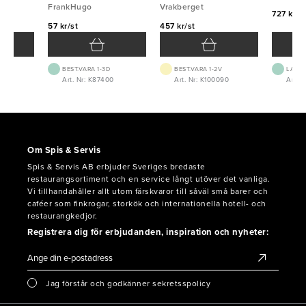
FrankHugo
Vrakberget
727 kr/f
57 kr/st
457 kr/st
BEST.VARA 1-3D
BEST.VARA 1-2V
LAGE
Art. Nr: K87400
Art. Nr: K100090
Art. N
Om Spis & Servis
Spis & Servis AB erbjuder Sveriges bredaste
restaurangsortiment och en service långt utöver det vanliga.
Vi tillhandahåller allt utom färskvaror till såväl små barer och
caféer som finkrogar, storkök och internationella hotell- och
restaurangkedjor.
Registrera dig för erbjudanden, inspiration och nyheter:
Jag förstår och godkänner sekretsspolicy