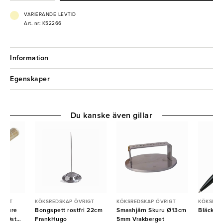
- För effektiv malning av kryddor och örter
VARIERANDE LEVTID
Art. nr: K52266
Information
Egenskaper
Du kanske även gillar
RIGT
KÖKSREDSKAP ÖVRIGT
KÖKSREDSKAP ÖVRIGT
KÖKSRED
u Pure
Bongspett rostfri 22cm
Smashjärn Skuru Ø13cm
Bläckpe
000st
FrankHugo
5mm Vrakberget