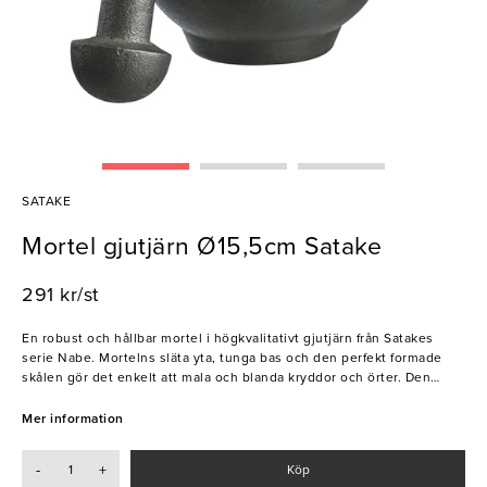
SATAKE
Mortel gjutjärn Ø15,5cm Satake
291 kr/st
En robust och hållbar mortel i högkvalitativt gjutjärn från Satakes
serie Nabe. Mortelns släta yta, tunga bas och den perfekt formade
skålen gör det enkelt att mala och blanda kryddor och örter. Den
klassiska designen är inte bara funktionell, utan bidrar också till en
rustik charm i köket.
Mer information
- Praktisk pip
-
+
Köp
- Långvarig hållbarhet