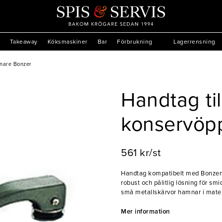
Takeaway
Köksmaskiner
Bar
Förbrukning
Lagerrensning
pnare Bonzer
Handtag til
konservöp
561 kr/st
Handtag kompatibelt med Bonzers
robust och pålitlig lösning för sm
små metallskärvor hamnar i maten.
köksarbetet!
Mer information
- Handtag till Bonzers konservöp