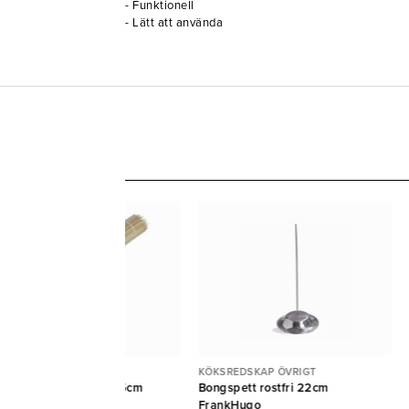
- Funktionell
- Lätt att använda
KSREDSKAP ÖVRIGT
KÖKSREDSKAP ÖVRIGT
illspett bambu Pure 15cm
Bongspett rostfri 22cm
Ø2,5mm 5000st {E}
FrankHugo