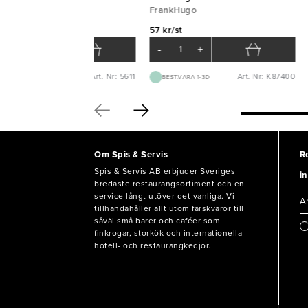
APSTAR
FrankHugo
0 kr/krt
57 kr/st
-
+
-
+
Art. Nr: 5611
Art. Nr: K87400
BEST.VARA 1-2V
BEST.VARA 1-3D
Om Spis & Servis
R
Spis & Servis AB erbjuder Sveriges
in
bredaste restaurangsortiment och en
service långt utöver det vanliga. Vi
tillhandahåller allt utom färskvaror till
såväl små barer och caféer som
finkrogar, storkök och internationella
hotell- och restaurangkedjor.