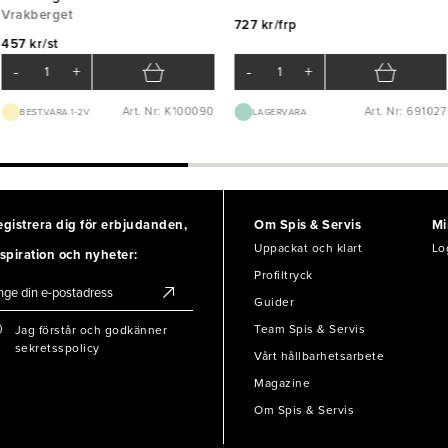
Vrakberget
727 kr/frp
457 kr/st
-
+
-
+
Art. Nr: K100090
Art. Nr: 691027
BEST.VARA 1-2V
LAGERVARA
egistrera dig för erbjudanden,
Om Spis & Servis
Mi
Uppackat och klart
Lo
spiration och nyheter:
Profiltryck
Guider
Team Spis & Servis
Jag förstår och godkänner
sekretsspolicy
Vårt hållbarhetsarbete
Magazine
Om Spis & Servis