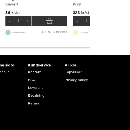
Sievert
Kron
86 kr/st
323 kr/st
-
+
-
+
Art. Nr: K192203
Art. Nr: K51
LAGERVARA
TILLFÄLLIGT SLUT
na sidor
Kundservice
Villkor
gga in
Kontakt
Köpvillkor
FAQ
Privacy policy
Leverans
Betalning
Returer