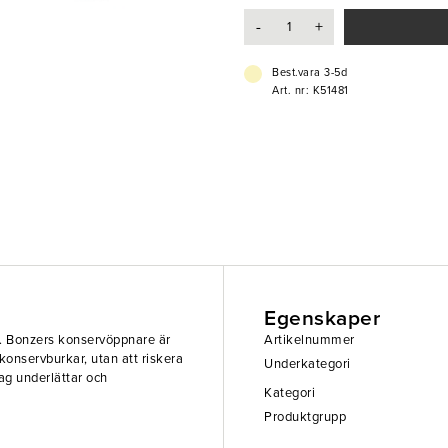
- Funktionell
-
+
- Lätt att använda
Best.vara 3-5d
Art. nr: K51481
Egenskaper
 Bonzers konservöppnare är
Artikelnummer
 konservburkar, utan att riskera
Underkategori
ag underlättar och
Kategori
Produktgrupp