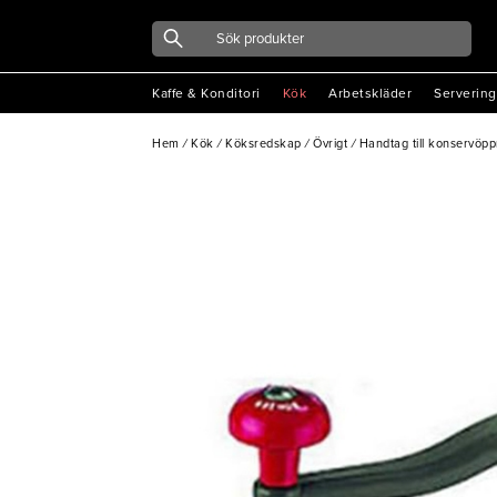
Kaffe & Konditori
Kök
Arbetskläder
Servering
Hem
/
Kök
/
Köksredskap
/
Övrigt
/
Handtag till konservöp