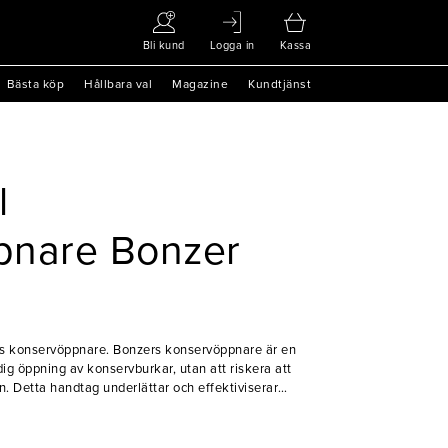
Bli kund
Logga in
Kassa
Bästa köp
Hållbara val
Magazine
Kundtjänst
l
pnare Bonzer
 konservöppnare. Bonzers konservöppnare är en
idig öppning av konservburkar, utan att riskera att
 Detta handtag underlättar och effektiviserar
pnare