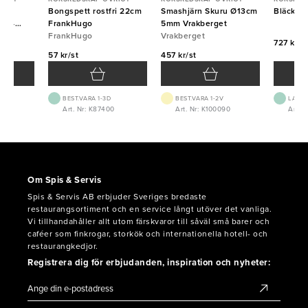
rch
Bongspett rostfri 22cm
Smashjärn Skuru Ø13cm
Bläckpe
s A4
FrankHugo
5mm Vrakberget
g
FrankHugo
Vrakberget
727 kr/f
57 kr/st
457 kr/st
BEST.VARA 1-3D
BEST.VARA 1-2V
LAGE
Art. Nr: K87400
Art. Nr: K100090
Art. N
Om Spis & Servis
Spis & Servis AB erbjuder Sveriges bredaste
restaurangsortiment och en service långt utöver det vanliga.
Vi tillhandahåller allt utom färskvaror till såväl små barer och
caféer som finkrogar, storkök och internationella hotell- och
restaurangkedjor.
Registrera dig för erbjudanden, inspiration och nyheter: