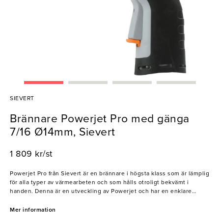
SIEVERT
Brännare Powerjet Pro med gänga
7/16 Ø14mm, Sievert
1 809 kr/st
Powerjet Pro från Sievert är en brännare i högsta klass som är lämplig
för alla typer av värmearbeten och som hålls otroligt bekvämt i
handen. Denna är en utveckling av Powerjet och har en enklare
reglering, ny låsfunktion och ett mer komfortabelt handtag. När man
vill ha händerna fria kan lågan låsas och brännan kan användas i alla
Mer information
positioner då den inbyggda regulatorn har en