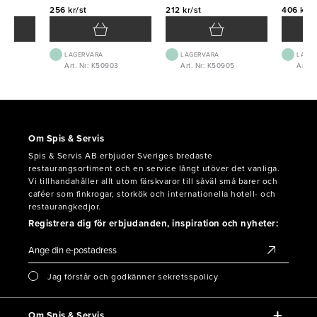
256 kr/st
212 kr/st
406 kr/s
LAGERVARA
LAGERVARA
LAGE
Art. Nr: K50903
Art. Nr: K50905
Art. 
Om Spis & Servis
Spis & Servis AB erbjuder Sveriges bredaste
restaurangsortiment och en service långt utöver det vanliga.
Vi tillhandahåller allt utom färskvaror till såväl små barer och
caféer som finkrogar, storkök och internationella hotell- och
restaurangkedjor.
Registrera dig för erbjudanden, inspiration och nyheter:
Jag förstår och godkänner sekretsspolicy
Om Spis & Servis