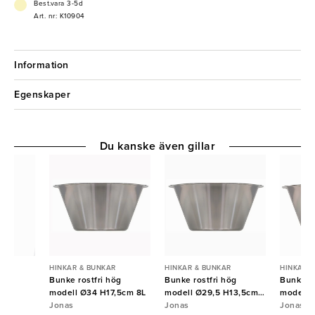
Best.vara 3-5d
Art. nr: K10904
Information
Egenskaper
Du kanske även gillar
R
HINKAR & BUNKAR
HINKAR & BUNKAR
HINKAR 
ast
Bunke rostfri hög
Bunke rostfri hög
Bunke ro
modell Ø34 H17,5cm 8L
modell Ø29,5 H13,5cm
modell 
Jonas
5L
Jonas
Jonas