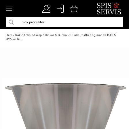
Hem
/
Kök
/
Köksredskap
/
Hinkar & Bunkar
/
Bunke rostfri hög modell Ø40,5
H20cm 14L