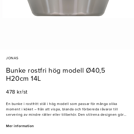
JONAS
Bunke rostfri hög modell Ø40,5
H20cm 14L
478 kr/st
En bunke i rostfritt stål i hög modell som passar för många olika
moment i köket – från att vispa, blanda och förbereda råvaror till
servering av mindre rätter eller tillbehör. Den stilrena designen gör
bunken praktisk både i matlagning och vid servering. Tillverkad i
rostfritt stål som är slitstarkt, hygieniskt och enkelt att rengöra. Flera
Mer information
bunkar kan dessutom staplas i varandra för smidig förvaring.