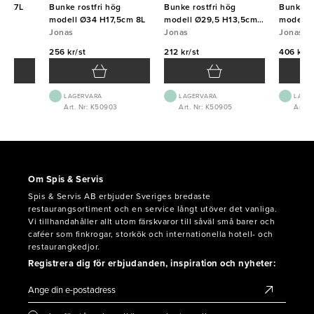
i 3,7L
Bunke rostfri hög
Bunke rostfri hög
Bunke ro
modell Ø34 H17,5cm 8L
modell Ø29,5 H13,5cm
modell 
Jonas
5L
Jonas
Jonas
256 kr/st
212 kr/st
406 kr/s
LAGERVARA
LAGERVARA
LAGE
2
Art. Nr: K50903
Art. Nr: K50905
Art. 
Om Spis & Servis
Spis & Servis AB erbjuder Sveriges bredaste
restaurangsortiment och en service långt utöver det vanliga.
Vi tillhandahåller allt utom färskvaror till såväl små barer och
caféer som finkrogar, storkök och internationella hotell- och
restaurangkedjor.
Registrera dig för erbjudanden, inspiration och nyheter: