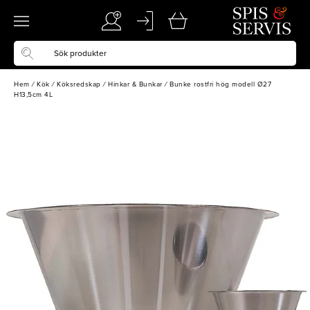
Hem
/
Kök
/
Köksredskap
/
Hinkar & Bunkar
/
Bunke rostfri hög modell Ø27
H13,5cm 4L