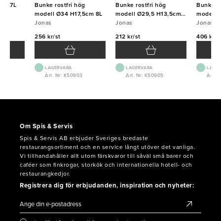
i 3,7L
Bunke rostfri hög
Bunke rostfri hög
Bunke ro
modell Ø34 H17,5cm 8L
modell Ø29,5 H13,5cm
modell 
Jonas
5L
Jonas
Jonas
256 kr/st
212 kr/st
406 kr/s
LAGERVARA
LAGERVARA
LAGE
2
Art. Nr: K50903
Art. Nr: K50905
Art. 
Om Spis & Servis
Spis & Servis AB erbjuder Sveriges bredaste
restaurangsortiment och en service långt utöver det vanliga.
Vi tillhandahåller allt utom färskvaror till såväl små barer och
caféer som finkrogar, storkök och internationella hotell- och
restaurangkedjor.
Registrera dig för erbjudanden, inspiration och nyheter: