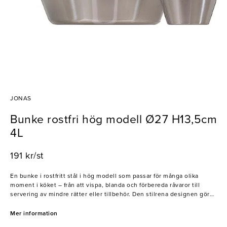
JONAS
Bunke rostfri hög modell Ø27 H13,5cm
4L
191 kr/st
En bunke i rostfritt stål i hög modell som passar för många olika
moment i köket – från att vispa, blanda och förbereda råvaror till
servering av mindre rätter eller tillbehör. Den stilrena designen gör
bunken praktisk både i matlagning och vid servering. Tillverkad i
rostfritt stål som är slitstarkt, hygieniskt och enkelt att rengöra. Flera
Mer information
bunkar kan dessutom staplas i varandra för smidig förvaring.