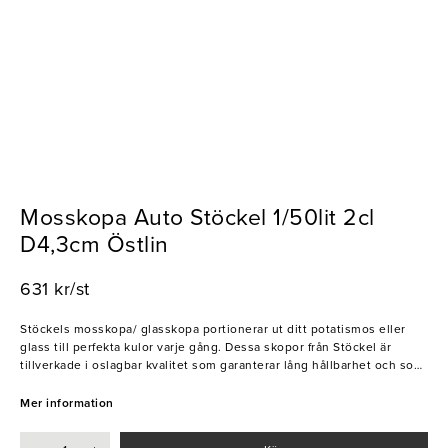
Mosskopa Auto Stöckel 1/50lit 2cl
D4,3cm Östlin
631 kr/st
Stöckels mosskopa/ glasskopa portionerar ut ditt potatismos eller
glass till perfekta kulor varje gång. Dessa skopor från Stöckel är
tillverkade i oslagbar kvalitet som garanterar lång hållbarhet och som
tål tuffa tag.
- Rostfritt stål
Mer information
- Tål maskindisk