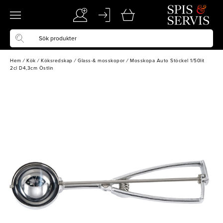
Hem
/
Kök
/
Köksredskap
/
Glass-& mosskopor
/
Mosskopa Auto Stöckel 1/50lit
2cl D4,3cm Östlin