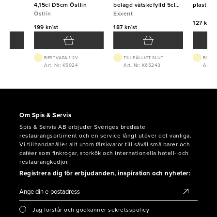
lin
4,15cl D5cm Östlin
belagd vätskefylld 5cl
plastha
Östlin
1/20L
Exxent
127 kr/st
199 kr/st
187 kr/st
BEST.VARA 1-2V
TILLFÄLLIGT SLUT
BEST.
Art. Nr: K5024
Art. Nr: K65243
Art. N
Om Spis & Servis
Spis & Servis AB erbjuder Sveriges bredaste
restaurangsortiment och en service långt utöver det vanliga.
Vi tillhandahåller allt utom färskvaror till såväl små barer och
caféer som finkrogar, storkök och internationella hotell- och
restaurangkedjor.
Registrera dig för erbjudanden, inspiration och nyheter:
Jag förstår och godkänner sekretsspolicy