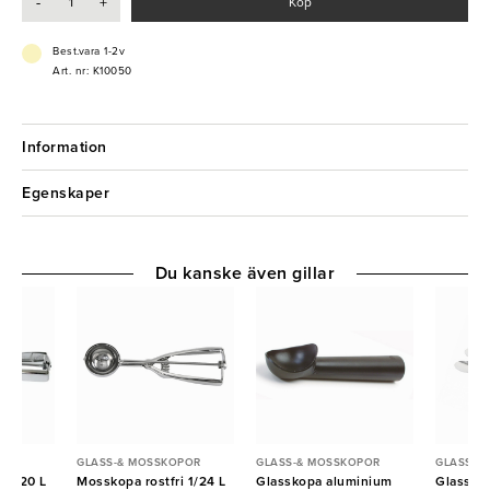
-
+
Köp
Best.vara 1-2v
Art. nr: K10050
Information
Egenskaper
Du kanske även gillar
POR
GLASS-& MOSSKOPOR
GLASS-& MOSSKOPOR
GLASS-&
i 1/20 L
Mosskopa rostfri 1/24 L
Glasskopa aluminium
Glassked