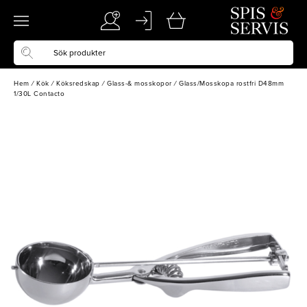
Hem
/
Kök
/
Köksredskap
/
Glass-& mosskopor
/
Glass/Mosskopa rostfri D48mm
1/30L Contacto