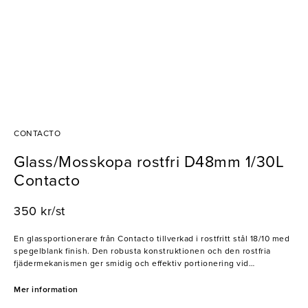
CONTACTO
Glass/Mosskopa rostfri D48mm 1/30L
Contacto
350 kr/st
En glassportionerare från Contacto tillverkad i rostfritt stål 18/10 med
spegelblank finish. Den robusta konstruktionen och den rostfria
fjädermekanismen ger smidig och effektiv portionering vid
professionell användning.
Mer information
- Rostfritt stål 18/10