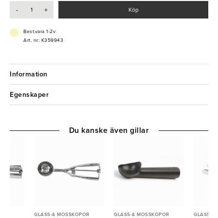
- Spegelblank finish
-
+
Köp
- Rostfri fjädermekanism
Best.vara 1-2v
Art. nr: K359943
Information
Egenskaper
Du kanske även gillar
POR
GLASS-& MOSSKOPOR
GLASS-& MOSSKOPOR
GLASS-&