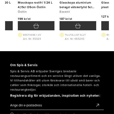
i 1/20 L
Mosskopa rostfri 1/24 L
Glasskopa aluminium
Glassked
lin
4,15cl D5cm Östlin
belagd vätskefylld 5cl
plastha
Östlin
1/20L
Exxent
127 kr/st
199 kr/st
187 kr/st
BEST.VARA 1-2V
TILLFÄLLIGT SLUT
BEST.
Art. Nr: K5024
Art. Nr: K65243
Art. N
Om Spis & Servis
Spis & Servis AB erbjuder Sveriges bredaste
restaurangsortiment och en service långt utöver det vanliga.
Vi tillhandahåller allt utom färskvaror till såväl små barer och
caféer som finkrogar, storkök och internationella hotell- och
restaurangkedjor.
Registrera dig för erbjudanden, inspiration och nyheter: