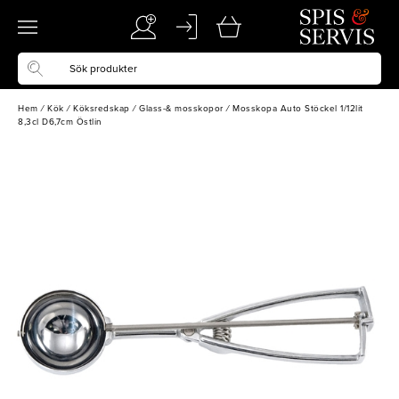
Hem
/
Kök
/
Köksredskap
/
Glass-& mosskopor
/
Mosskopa Auto Stöckel 1/12lit
8,3cl D6,7cm Östlin