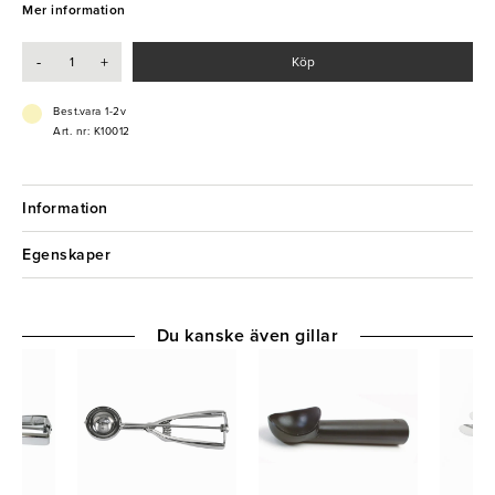
Mer information
-
+
Köp
Best.vara 1-2v
Art. nr: K10012
Information
Egenskaper
Du kanske även gillar