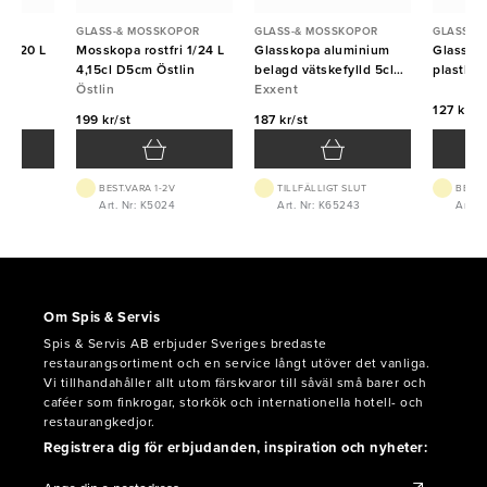
POR
GLASS-& MOSSKOPOR
GLASS-& MOSSKOPOR
GLASS-&
i 1/20 L
Mosskopa rostfri 1/24 L
Glasskopa aluminium
Glassked
lin
4,15cl D5cm Östlin
belagd vätskefylld 5cl
plastha
Östlin
1/20L
Exxent
127 kr/st
199 kr/st
187 kr/st
BEST.VARA 1-2V
TILLFÄLLIGT SLUT
BEST.
Art. Nr: K5024
Art. Nr: K65243
Art. N
Om Spis & Servis
Spis & Servis AB erbjuder Sveriges bredaste
restaurangsortiment och en service långt utöver det vanliga.
Vi tillhandahåller allt utom färskvaror till såväl små barer och
caféer som finkrogar, storkök och internationella hotell- och
restaurangkedjor.
Registrera dig för erbjudanden, inspiration och nyheter: