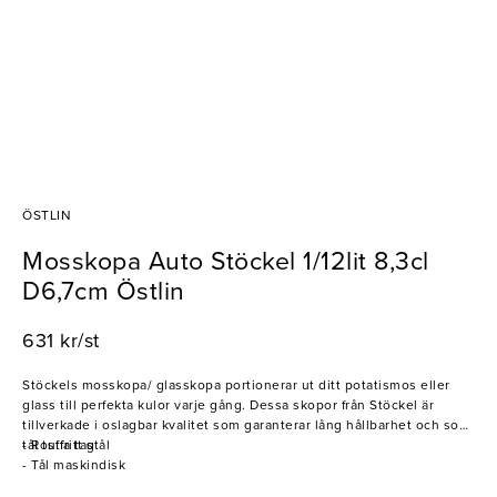
ÖSTLIN
Mosskopa Auto Stöckel 1/12lit 8,3cl
D6,7cm Östlin
631 kr/st
Stöckels mosskopa/ glasskopa portionerar ut ditt potatismos eller
glass till perfekta kulor varje gång. Dessa skopor från Stöckel är
tillverkade i oslagbar kvalitet som garanterar lång hållbarhet och som
tål tuffa tag.
- Rostfritt stål
- Tål maskindisk