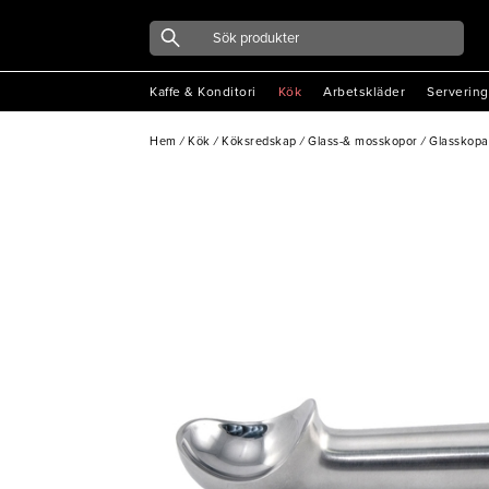
Kaffe & Konditori
Kök
Arbetskläder
Servering
Hem
/
Kök
/
Köksredskap
/
Glass-& mosskopor
/
Glasskopa 