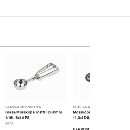
GLASS-& MOSSKOPOR
GLASS-& MOSSKOPOR
Glass/Mosskopa rostfri D60mm
Mosskopa Auto Stöckel 1/7lit
1/16L 6cl APS
14,3cl D8,1cm Östlin
APS
674 kr/st