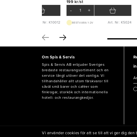
1 kr/st
199 kr/st
-
+
-
+
Art. Nr: K10012
Art. Nr: K5024
BEST.VARA 1-2V
BEST.VARA 1-2V
Om Spis & Servis
R
Spis & Servis AB erbjuder Sveriges
in
bredaste restaurangsortiment och en
service långt utöver det vanliga. Vi
tillhandahåller allt utom färskvaror till
såväl små barer och caféer som
finkrogar, storkök och internationella
hotell- och restaurangkedjor.
Vi använder cookies för att se till att vi ger dig d
© 2021 Spis & Servis AB