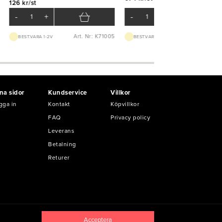
126 kr/st
-
+
-
+
Art. Nr: K71005
Art. Nr: K10
BEST.VARA 1-2V
BEST.VARA 1-2V
na sidor
Kundservice
Villkor
gga in
Kontakt
Köpvillkor
FAQ
Privacy policy
Leverans
Betalning
Returer
Acceptera