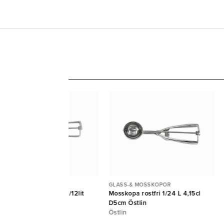
ASS-& MOSSKOPOR
GLASS-& MOSSKOPOR
sskopa Auto Stöckel 1/12lit
Mosskopa rostfri 1/24 L 4,15cl
8,3cl D6,7cm Östlin
D5cm Östlin
tlin
Östlin