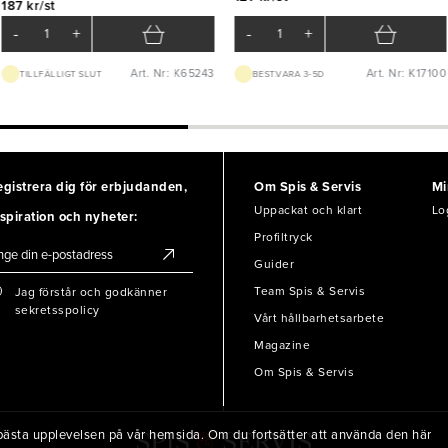
187 kr/st
-
+
-
+
Art. Nr: K65243
Art. Nr: K17100
TILLFÄLLIGT SLUT
BEST.VARA 3-5D
egistrera dig för erbjudanden,
Om Spis & Servis
Mi
Uppackat och klart
Lo
spiration och nyheter:
Profiltryck
Guider
Team Spis & Servis
Jag förstår och godkänner
sekretsspolicy
Vårt hållbarhetsarbete
Magazine
Om Spis & Servis
en bästa upplevelsen på vår hemsida. Om du fortsätter att använda den här