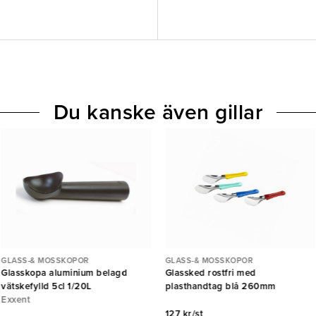
Du kanske även gillar
GLASS-& MOSSKOPOR
GLASS-& MOSSKOPOR
Glasskopa aluminium belagd
Glassked rostfri med
vätskefylld 5cl 1/20L
plasthandtag blå 260mm
Exxent
127 kr/st