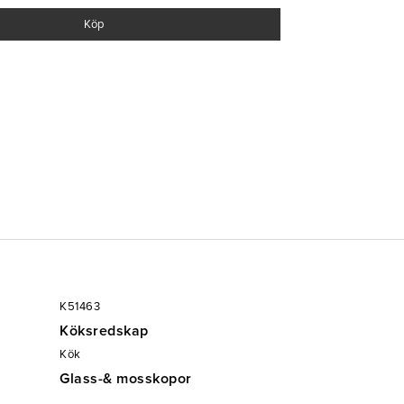
Köp
K51463
Köksredskap
Kök
Glass-& mosskopor