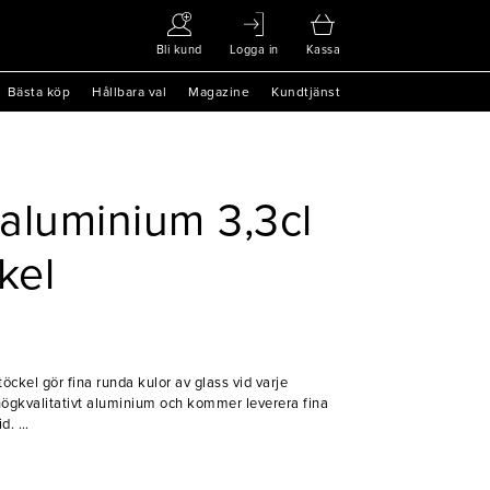
Bli kund
Logga in
Kassa
Bästa köp
Hållbara val
Magazine
Kundtjänst
aluminium 3,3cl
kel
ckel gör fina runda kulor av glass vid varje
högkvalitativt aluminium och kommer leverera fina
id.