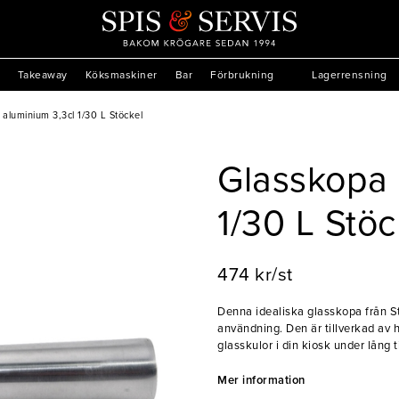
Takeaway
Köksmaskiner
Bar
Förbrukning
Lagerrensning
aluminium 3,3cl 1/30 L Stöckel
Glasskopa 
1/30 L Stöc
474 kr/st
Denna idealiska glasskopa från Stö
användning. Den är tillverkad av 
glasskulor i din kiosk under lång t
- Aluminium
- Högkvalitativ
Mer information
- Ej lämplig för diskmaskin