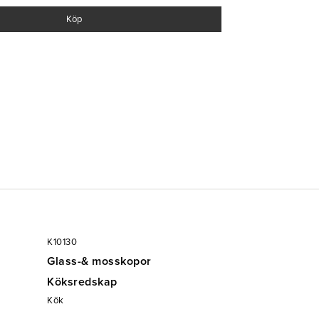
Köp
K10130
Glass-& mosskopor
Köksredskap
Kök