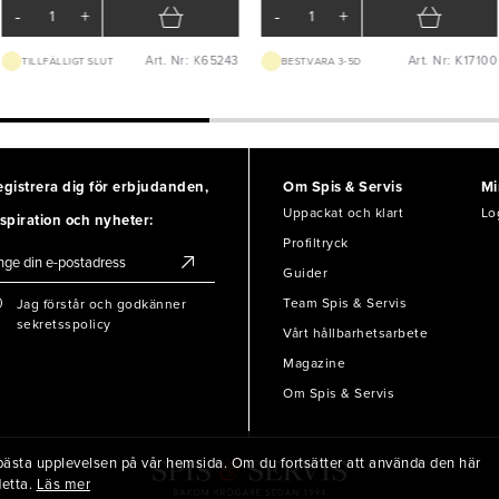
-
+
-
+
Art. Nr: K65243
Art. Nr: K17100
TILLFÄLLIGT SLUT
BEST.VARA 3-5D
egistrera dig för erbjudanden,
Om Spis & Servis
Mi
Uppackat och klart
Lo
spiration och nyheter:
Profiltryck
Guider
Team Spis & Servis
Jag förstår och godkänner
sekretsspolicy
Vårt hållbarhetsarbete
Magazine
Om Spis & Servis
en bästa upplevelsen på vår hemsida. Om du fortsätter att använda den här
detta.
Läs mer