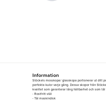
Information
Stöckels mosskopa/ glasskopa portionerar ut ditt pot
perfekta kulor varje gång. Dessa skopor från Stöckel
kvalitet som garanterar lång hållbarhet och som tål 
- Rostfritt stål
- Tål maskindisk