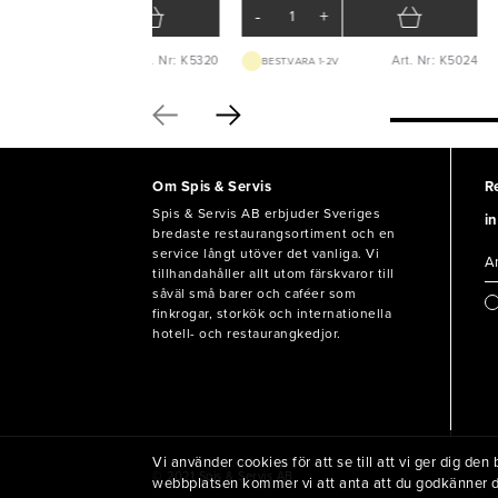
-
+
-
+
Art. Nr: K5320
Art. Nr: K5024
BEST.VARA 1-2V
BEST.VARA 1-2V
Om Spis & Servis
R
Spis & Servis AB erbjuder Sveriges
in
bredaste restaurangsortiment och en
service långt utöver det vanliga. Vi
tillhandahåller allt utom färskvaror till
såväl små barer och caféer som
finkrogar, storkök och internationella
hotell- och restaurangkedjor.
Vi använder cookies för att se till att vi ger dig d
© 2021 Spis & Servis AB
webbplatsen kommer vi att anta att du godkänner 