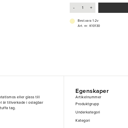
-
+
Best.vara 1-2v
Art. nr: K10130
Egenskaper
atismos eller glass till
Artikelnummer
 är tillverkade i oslagbar
Produktgrupp
tuffa tag.
Underkategori
Kategori