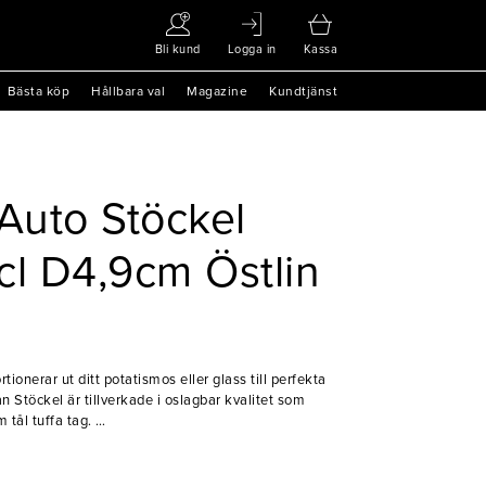
Bli kund
Logga in
Kassa
Bästa köp
Hållbara val
Magazine
Kundtjänst
Auto Stöckel
3cl D4,9cm Östlin
onerar ut ditt potatismos eller glass till perfekta
n Stöckel är tillverkade i oslagbar kvalitet som
 tål tuffa tag.