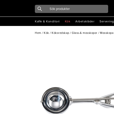
Kaffe & Konditori
Kök
Arbetskläder
Servering
Hem
/
Kök
/
Köksredskap
/
Glass-& mosskopor
/
Mosskopa A