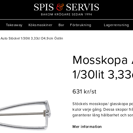
Takeaway
Köksmaskiner
Bar
Förbrukning
Lagerrensning
uto Stöckel 1/30lit 3,33cl D4,9cm Östlin
Mosskopa 
1/30lit 3,3
631 kr/st
Stöckels mosskopa/ glasskopa porti
kulor varje gång. Dessa skopor frå
garanterar lång hållbarhet och som
- Rostfritt stål
- Tål maskindisk
Mer information