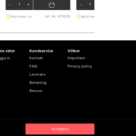
-
+
-
+
Art. Nr: K71005
Art. Nr: K10
BEST.VARA 1-2V
BEST.VARA 1-2V
na sidor
Kundservice
Villkor
gga in
Kontakt
Köpvillkor
FAQ
Privacy policy
Leverans
Betalning
Returer
Acceptera