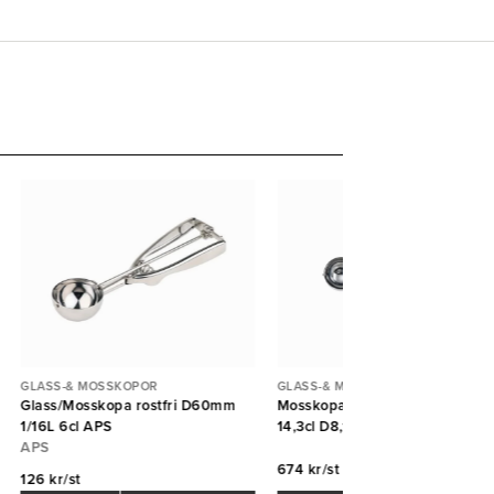
GLASS-& MOSSKOPOR
GLASS-& MOSSKOPOR
Glass/Mosskopa rostfri D60mm
Mosskopa Auto Stöckel 1/7lit
1/16L 6cl APS
14,3cl D8,1cm Östlin
APS
674 kr/st
126 kr/st